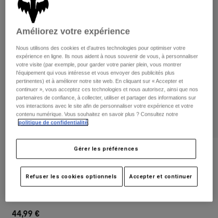
Pantalons
Protections
Pantalons
Chemises
Pantalons
Masques
Améliorez votre expérience
Voir tout
Gants
Chaussettes
Shorts
Nous utilisons des cookies et d'autres technologies pour optimiser votre
Voir tout
expérience en ligne. Ils nous aident à nous souvenir de vous, à personnaliser
Vestes
votre visite (par exemple, pour garder votre panier plein, vous montrer
Vestes
Femme
l'équipement qui vous intéresse et vous envoyer des publicités plus
Protections
pertinentes) et à améliorer notre site web. En cliquant sur « Accepter et
continuer », vous acceptez ces technologies et nous autorisez, ainsi que nos
T-shirts et tops
Gants
Moto
partenaires de confiance, à collecter, utiliser et partager des informations sur
Masques
vos interactions avec le site afin de personnaliser votre expérience et votre
Sweats et Pulls
contenu numérique. Vous souhaitez en savoir plus ? Consultez notre
Protections
Casques
Vestes
politique de confidentialité
.
Chaussettes
Maillots
Pantalons
Masques
Pantalons
Gérer les préférences
Sacs et accessoires
Chemises
Avis
Bottes
Chaussettes
Voir tout
Masque Main X - Écran transparent
Pièces de rechange
Protections
Refuser les cookies optionnels
Accepter et continuer
Accessoires
Gants
Article n°
32988-330-OS
Enfants
Masques
Pièces de rechange
44,99 €