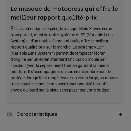
Accessoires
Le masque de motocross qui offre le
meilleur rapport qualité-prix
Tous les accessoires
Sacs et sacs à dos
Ã€ caractéristiques égales, le masque Main X avec écran
transparent, muni de notre système VLS™ (Variable Lens
Chapeaux et Casquettes
System) et d'un double écran antibuée, offre le meilleur
Voir tout
rapport qualité-prix sur le marché. Le système VLS™
(Variable Lens System™) permet de remplacer l'écran
d'origine par un écran standard (inclus) ou moulé par
injection (vendu séparément) tout en gardant la même
monture. Il s'accompagne d'un sac en microfibre pour le
protéger lorsqu'il est rangé. Avec son écran large, sa mousse
triple couche et son écran avec fonctionnalité tear-off, il
envoie du lourd sur la piste sans peser sur votre budget.
Caractéristiques