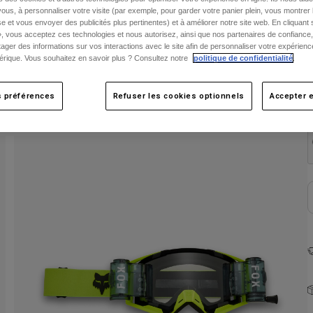
ous, à personnaliser votre visite (par exemple, pour garder votre panier plein, vous montrer 
e et vous envoyer des publicités plus pertinentes) et à améliorer notre site web. En cliquant
», vous acceptez ces technologies et nous autorisez, ainsi que nos partenaires de confiance, 
artager des informations sur vos interactions avec le site afin de personnaliser votre expérienc
rique. Vous souhaitez en savoir plus ? Consultez notre
politique de confidentialité
.
s préférences
Refuser les cookies optionnels
Accepter e
C