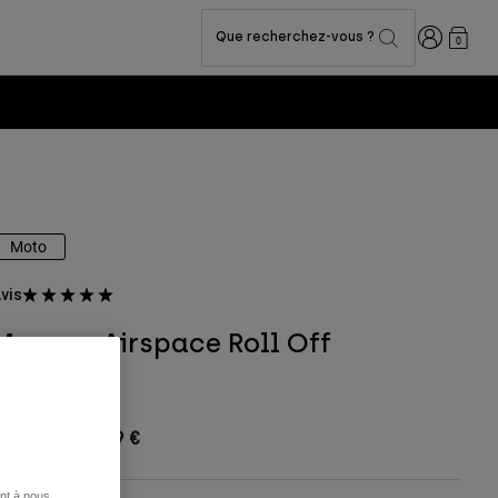
Connexion
Que recherchez-vous ?
0
Moto
vis
Masque Airspace Roll Off
rticle n°
32981
78,00 €
-
119,99 €
ent à nous