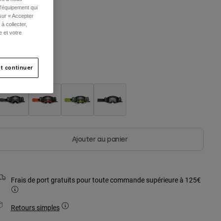
l'équipement qui
 sur « Accepter
à collecter,
Taille
e et votre
Unique
sélectionné
t continuer
ouleur -
Ajouter au panier
Frais de port gratuits pour toute commande supérieure à 125€
Retours simples