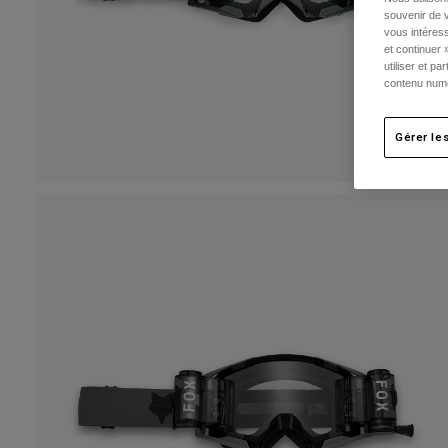
souvenir de v
vous intéress
et continuer 
utiliser et p
contenu numé
Gérer le