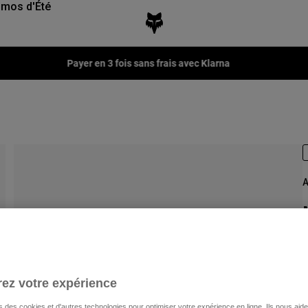
mos d'Été
Payer en 3 fois sans frais avec Klarna
A
A
ez votre expérience
s des cookies et d'autres technologies pour optimiser votre expérience en ligne. Ils nous aid