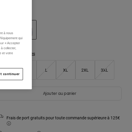
ouleur -
Gris étain
ent à nous
l'équipement qui
sélectionné
 sur « Accepter
à collecter,
Tableau des tailles
e et votre
S
M
L
XL
2XL
3XL
t continuer
Ajouter au panier
Frais de port gratuits pour toute commande supérieure à 125€