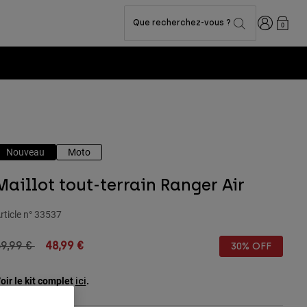
Connexion
Que recherchez-vous ?
0
collection
Nouveau
Moto
Maillot tout-terrain Ranger Air
rticle n°
33537
rice reduced from
to
9,99 €
48,99 €
30% OFF
oir le kit complet
.
ici