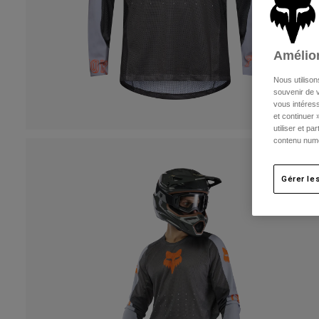
Amélior
Nous utilison
souvenir de v
vous intéress
et continuer 
utiliser et p
contenu numé
Gérer le