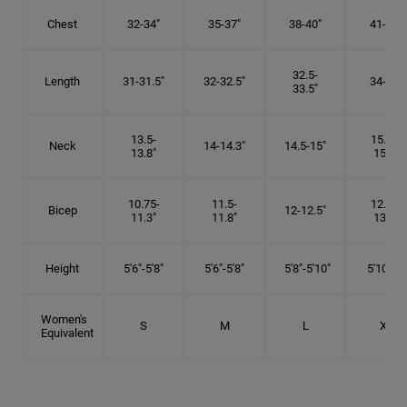
Chest
32-34"
35-37"
38-40"
41-43"
32.5-
Length
31-31.5"
32-32.5"
34-35"
33.5"
13.5-
15.25-
Neck
14-14.3"
14.5-15"
13.8"
15.5"
10.75-
11.5-
12.75-
Bicep
12-12.5"
11.3"
11.8"
13.3"
Height
5'6"-5'8"
5'6"-5'8"
5'8"-5'10"
5'10"- 6'
Women's
S
M
L
XL
Equivalent