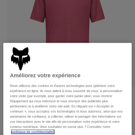
Pantalons
Protections
Pantalons
Chemises
Pantalons
Masques
Voir tout
Gants
Chaussettes
Shorts
Voir tout
Vestes
Vestes
Femme
Protections
T-shirts et tops
Gants
Moto
Masques
Sweats et Pulls
Protections
Casques
Améliorez votre expérience
Vestes
Chaussettes
Maillots
Pantalons
Masques
Nous utilisons des cookies et d'autres technologies pour optimiser votre
Pantalons
expérience en ligne. Ils nous aident à nous souvenir de vous, à personnaliser
Sacs et accessoires
Chemises
Avis
votre visite (par exemple, pour garder votre panier plein, vous montrer
Bottes
Chaussettes
l'équipement qui vous intéresse et vous envoyer des publicités plus
Voir tout
Maillot Ranger Wordmark
pertinentes) et à améliorer notre site web. En cliquant sur « Accepter et
Pièces de rechange
Protections
continuer », vous acceptez ces technologies et nous autorisez, ainsi que nos
Accessoires
partenaires de confiance, à collecter, utiliser et partager des informations sur
Gants
Article n°
33410
vos interactions avec le site afin de personnaliser votre expérience et votre
contenu numérique. Vous souhaitez en savoir plus ? Consultez notre
Enfants
Masques
Pièces de rechange
44,99 €
politique de confidentialité
.