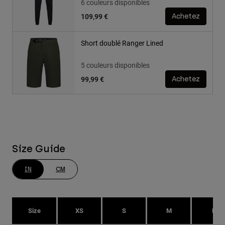
6 couleurs disponibles
109,99 €
Achetez
Short doublé Ranger Lined
5 couleurs disponibles
99,99 €
Achetez
Size Guide
IN
CM
Size
XS
S
M
L