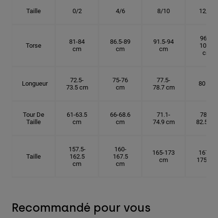
Taille
0/2
4/6
8/10
12/14
96.5-
81-84
86.5-89
91.5-94
Torse
101.5
cm
cm
cm
cm
72.5-
75-76
77.5-
Longueur
80 cm
73.5 cm
cm
78.7 cm
Tour De
61-63.5
66-68.6
71.1-
78.7-
Taille
cm
cm
74.9 cm
82.5 cm
157.5-
160-
165-173
167.5-
Taille
162.5
167.5
cm
175 cm
cm
cm
Recommandé pour vous