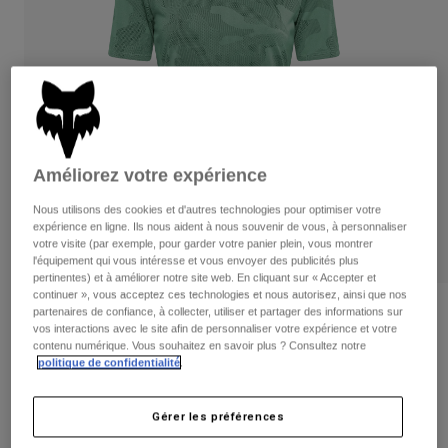
Pantalons
Protections
Pantalons
Chemises
Pantalons
Masques
Voir tout
Gants
Chaussettes
Shorts
Voir tout
Vestes
Vestes
Femme
Protections
Améliorez votre expérience
T-shirts et tops
Gants
Moto
Nous utilisons des cookies et d'autres technologies pour optimiser votre
Masques
Sweats et Pulls
expérience en ligne. Ils nous aident à nous souvenir de vous, à personnaliser
Protections
Casques
votre visite (par exemple, pour garder votre panier plein, vous montrer
Vestes
l'équipement qui vous intéresse et vous envoyer des publicités plus
Chaussettes
Maillots
pertinentes) et à améliorer notre site web. En cliquant sur « Accepter et
Pantalons
Masques
continuer », vous acceptez ces technologies et nous autorisez, ainsi que nos
Pantalons
Sacs et accessoires
partenaires de confiance, à collecter, utiliser et partager des informations sur
Chemises
Avis
vos interactions avec le site afin de personnaliser votre expérience et votre
Bottes
Chaussettes
Voir tout
contenu numérique. Vous souhaitez en savoir plus ? Consultez notre
Maillot Ranger TruDri® Femme
Pièces de rechange
Protections
politique de confidentialité
.
Accessoires
Gants
Article n°
33841
Gérer les préférences
Enfants
Masques
Pièces de rechange
Price reduced from
to
54,99 €
32,99 €
40% OFF