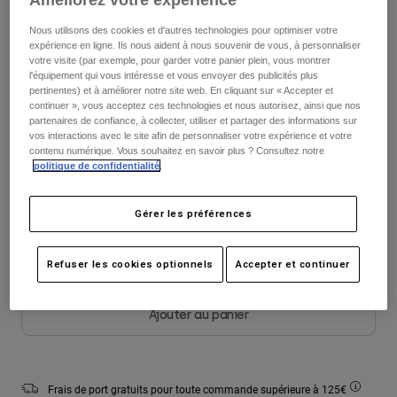
Améliorez votre expérience
Vestes
Explorer Moto
T-shirts
Nous utilisons des cookies et d'autres technologies pour optimiser votre
Chaussettes
Sweats et Pulls
expérience en ligne. Ils nous aident à nous souvenir de vous, à personnaliser
votre visite (par exemple, pour garder votre panier plein, vous montrer
Voir tout
Tableau des tailles
Product Help
Voir tout
Explorer VTT
l'équipement qui vous intéresse et vous envoyer des publicités plus
pertinentes) et à améliorer notre site web. En cliquant sur « Accepter et
continuer », vous acceptez ces technologies et nous autorisez, ainsi que nos
Guide équipements MOTO
S
M
L
XL
2XL
partenaires de confiance, à collecter, utiliser et partager des informations sur
Vêtements Casual
Product Help
vos interactions avec le site afin de personnaliser votre expérience et votre
Accessoires
Guide d'entretien d'un casque
contenu numérique. Vous souhaitez en savoir plus ? Consultez notre
politique de confidentialité
.
Guide équipements VTT
Tops
Guide d'entretien des bottes
Chapeaux et Casquettes
Couleur -
Myrtille
Sweats et Pulls
Guide d'entretien d'un casque
Sacs et sacs à dos
Gérer les préférences
Vestes
Chaussettes
Pantalons
Refuser les cookies optionnels
Accepter et continuer
Stickers
sélectionné
Shorts
Autres accessoires
Short-de-Bain
Ajouter au panier
Voir tout
Voir tout
Frais de port gratuits pour toute commande supérieure à 125€