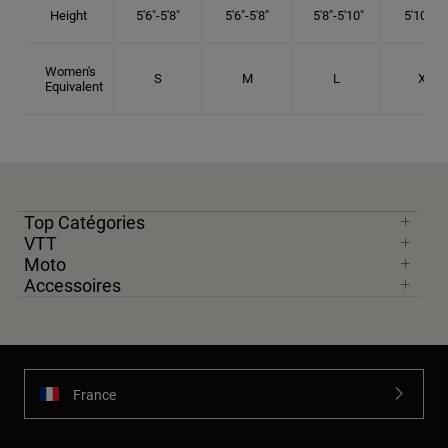
Height
5'6"-5'8"
5'6"-5'8"
5'8"-5'10"
5'10"- 6'
Women's
S
M
L
XL
Equivalent
Top Catégories
VTT
Moto
Accessoires
France