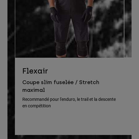
D
Flexair
Co
Coupe slim fuselée / Stretch
pr
maximal
Rec
Recommandé pour l'enduro, le trail et la descente
en compétition