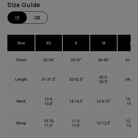
Size Guide
IN
CM
Size
XS
S
M
L
Chest
32-34"
35-37"
38-40"
41-43"
32.5-
Length
31-31.5"
32-32.5"
34-35"
33.5"
13.5-
15.25-
Neck
14-14.3"
14.5-15"
13.8"
15.5"
10.75-
11.5-
12.75-
Bicep
12-12.5"
11.3"
11.8"
13.3"