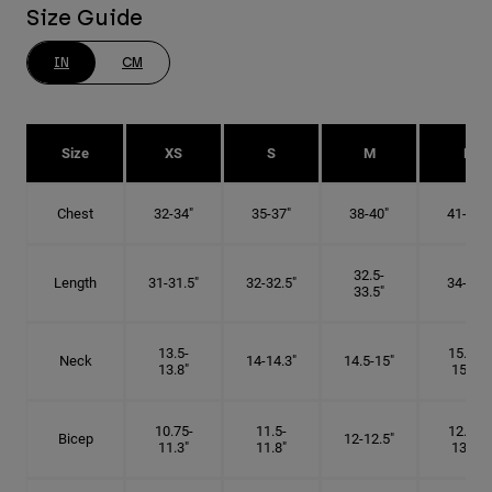
Size Guide
IN
CM
Size
XS
S
M
L
Chest
32-34"
35-37"
38-40"
41-43"
32.5-
Length
31-31.5"
32-32.5"
34-35"
33.5"
13.5-
15.25-
Neck
14-14.3"
14.5-15"
13.8"
15.5"
10.75-
11.5-
12.75-
Bicep
12-12.5"
11.3"
11.8"
13.3"