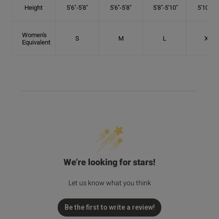
Height
5'6"-5'8"
5'6"-5'8"
5'8"-5'10"
5'10"- 6'
Women's
S
M
L
XL
Equivalent
We’re looking for stars!
Let us know what you think
Be the first to write a review!