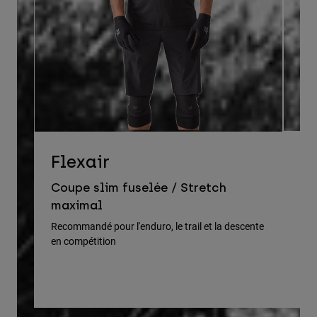
D
Flexair
Co
Coupe slim fuselée / Stretch
pr
maximal
Rec
Recommandé pour l'enduro, le trail et la descente
en compétition