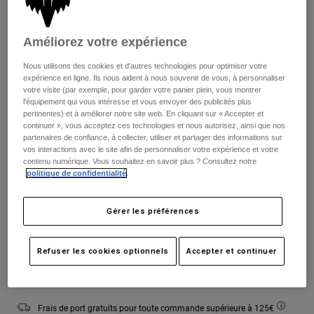
Vestes
Explorer Moto
T-shirts
Chaussettes
Sweats et Pulls
Améliorez votre expérience
Voir tout
Tableau des tailles
Product Help
Voir tout
Explorer VTT
Nous utilisons des cookies et d'autres technologies pour optimiser votre
expérience en ligne. Ils nous aident à nous souvenir de vous, à personnaliser
Guide équipements MOTO
votre visite (par exemple, pour garder votre panier plein, vous montrer
S
M
L
XL
2XL
l'équipement qui vous intéresse et vous envoyer des publicités plus
Vêtements Casual
Product Help
Accessoires
Guide d'entretien d'un casque
pertinentes) et à améliorer notre site web. En cliquant sur « Accepter et
continuer », vous acceptez ces technologies et nous autorisez, ainsi que nos
Guide équipements VTT
Tops
partenaires de confiance, à collecter, utiliser et partager des informations sur
Guide d'entretien des bottes
Chapeaux et Casquettes
vos interactions avec le site afin de personnaliser votre expérience et votre
Couleur -
Blanc
Sweats et Pulls
Guide d'entretien d'un casque
contenu numérique. Vous souhaitez en savoir plus ? Consultez notre
Sacs et sacs à dos
politique de confidentialité
.
Vestes
Chaussettes
Pantalons
Stickers
Gérer les préférences
sélectionné
Shorts
Autres accessoires
Short-de-Bain
Ajouter au panier
Refuser les cookies optionnels
Accepter et continuer
Voir tout
Voir tout
Frais de port gratuits pour toute commande supérieure à 125€