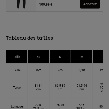
109,99 €
Achetez
Tableau des tailles
Taille
XS
S
M
L
Taille
0/2
4/6
8/10
12/14
96.5-
81-84
86.5-89
91.5-94
Torse
101.5
cm
cm
cm
cm
72.5-
75-76
77.5-
Longueur
80 cm
73.5 cm
cm
78.7 cm