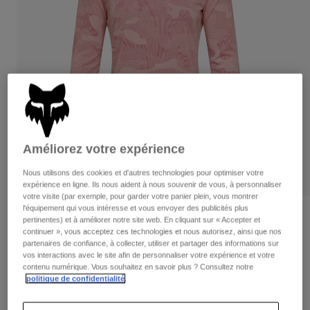
Pantalons
Protections
Pantalons
Chemises
Pantalons
Masques
Voir tout
Gants
Chaussettes
Shorts
Voir tout
Vestes
Vestes
Femme
Protections
T-shirts et tops
Gants
Moto
Améliorez votre expérience
Masques
Sweats et Pulls
Protections
Casques
Nous utilisons des cookies et d'autres technologies pour optimiser votre
Vestes
Chaussettes
expérience en ligne. Ils nous aident à nous souvenir de vous, à personnaliser
Maillots
Pantalons
votre visite (par exemple, pour garder votre panier plein, vous montrer
Masques
Pantalons
l'équipement qui vous intéresse et vous envoyer des publicités plus
Sacs et accessoires
Chemises
Avis
pertinentes) et à améliorer notre site web. En cliquant sur « Accepter et
Bottes
Chaussettes
continuer », vous acceptez ces technologies et nous autorisez, ainsi que nos
Voir tout
Maillot à manches longues Ranger
partenaires de confiance, à collecter, utiliser et partager des informations sur
Pièces de rechange
Protections
vos interactions avec le site afin de personnaliser votre expérience et votre
TruDri® Femme
Accessoires
contenu numérique. Vous souhaitez en savoir plus ? Consultez notre
Gants
politique de confidentialité
.
Article n°
33840
Enfants
Masques
Pièces de rechange