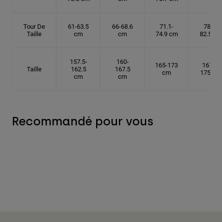
Tour De
61-63.5
66-68.6
71.1-
78.7-
Taille
cm
cm
74.9 cm
82.5 cm
157.5-
160-
165-173
167.5-
Taille
162.5
167.5
cm
175 cm
cm
cm
Recommandé pour vous