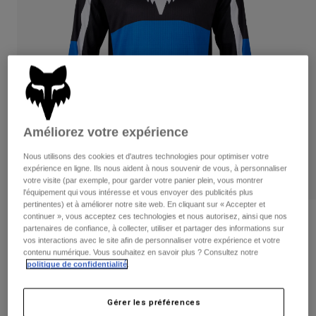
Pantalons
Protections
Pantalons
Chemises
Pantalons
Masques
Voir tout
Gants
Chaussettes
Shorts
Voir tout
Vestes
Vestes
Femme
Protections
Améliorez votre expérience
T-shirts et tops
Gants
Moto
Masques
Sweats et Pulls
Nous utilisons des cookies et d'autres technologies pour optimiser votre
Protections
Casques
expérience en ligne. Ils nous aident à nous souvenir de vous, à personnaliser
Vestes
votre visite (par exemple, pour garder votre panier plein, vous montrer
Chaussettes
Maillots
l'équipement qui vous intéresse et vous envoyer des publicités plus
Pantalons
Masques
pertinentes) et à améliorer notre site web. En cliquant sur « Accepter et
Pantalons
continuer », vous acceptez ces technologies et nous autorisez, ainsi que nos
Sacs et accessoires
Chemises
Avis
partenaires de confiance, à collecter, utiliser et partager des informations sur
Bottes
Chaussettes
vos interactions avec le site afin de personnaliser votre expérience et votre
Voir tout
Maillot 180 Nitro
contenu numérique. Vous souhaitez en savoir plus ? Consultez notre
Pièces de rechange
Protections
politique de confidentialité
.
Accessoires
Gants
Article n°
31274
Enfants
Masques
Gérer les préférences
Pièces de rechange
Price reduced from
to
44,99 €
22,50 €
50% OFF