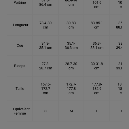
81.3-
86.4-94
Poitrine
101.6
109.2
86.4 cm
cm
cm
cm
78.4-80
80-83
83-85.1
85.1-
Longueur
cm
cm
cm
88.9 cm
34.3-
35.1-
36.3-
38.1-
Cou
35.1 cm
36.3 cm
38.1 cm
39.4 cm
27.3-
28.7-30
30-31.8
31.8-
Biceps
28.7 cm
cm
cm
33.8 cm
167.6-
172.7-
177.8-
180.3-
Taille
172.7
177.8
182.9
185.5
cm
cm
cm
cm
Équivalent
S
M
L
XL
Femme