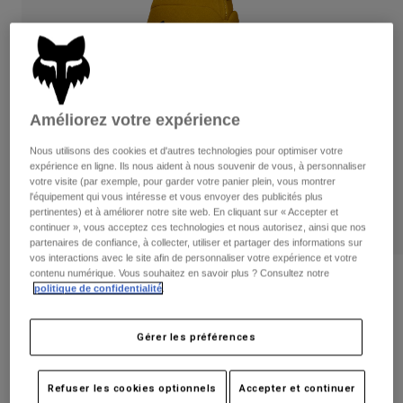
Pantalons
Protections
Pantalons
Chemises
Pantalons
Masques
Voir tout
Gants
Chaussettes
Shorts
Voir tout
Vestes
Améliorez votre expérience
Vestes
Femme
Protections
Nous utilisons des cookies et d'autres technologies pour optimiser votre
expérience en ligne. Ils nous aident à nous souvenir de vous, à personnaliser
T-shirts et tops
Gants
Moto
votre visite (par exemple, pour garder votre panier plein, vous montrer
Masques
Sweats et Pulls
l'équipement qui vous intéresse et vous envoyer des publicités plus
Protections
pertinentes) et à améliorer notre site web. En cliquant sur « Accepter et
Casques
Vestes
continuer », vous acceptez ces technologies et nous autorisez, ainsi que nos
Chaussettes
Maillots
partenaires de confiance, à collecter, utiliser et partager des informations sur
Pantalons
Masques
vos interactions avec le site afin de personnaliser votre expérience et votre
Pantalons
contenu numérique. Vous souhaitez en savoir plus ? Consultez notre
Sacs et accessoires
Chemises
Avis
politique de confidentialité
.
Bottes
Chaussettes
Voir tout
Gants Defend Thermo
Pièces de rechange
Protections
Gérer les préférences
Accessoires
Gants
Article n°
31322
Enfants
Masques
Pièces de rechange
Refuser les cookies optionnels
Accepter et continuer
Price reduced from
to
39,99 €
23,99 €
40% OFF