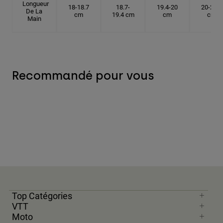
Longueur
18-18.7
18.7-
19.4-20
20-20.6
De La
cm
19.4 cm
cm
cm
Main
Recommandé pour vous
Top Catégories
VTT
Moto