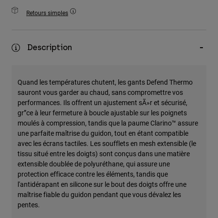
Accessoires
Retours simples
Tous les accessoires
Sacs et sacs à dos
Description
Chapeaux et Casquettes
Voir tout
Quand les températures chutent, les gants Defend Thermo
sauront vous garder au chaud, sans compromettre vos
performances. Ils offrent un ajustement sÃ»r et sécurisé,
gr”ce à leur fermeture à boucle ajustable sur les poignets
moulés à compression, tandis que la paume Clarino™ assure
une parfaite maîtrise du guidon, tout en étant compatible
avec les écrans tactiles. Les soufflets en mesh extensible (le
tissu situé entre les doigts) sont conçus dans une matière
extensible doublée de polyuréthane, qui assure une
protection efficace contre les éléments, tandis que
l'antidérapant en silicone sur le bout des doigts offre une
maîtrise fiable du guidon pendant que vous dévalez les
pentes.