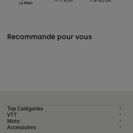
17-17.6 cm
17.6-18.2 cm
18.
La Main
Recommandé pour vous
Top Catégories
VTT
Moto
Accessoires