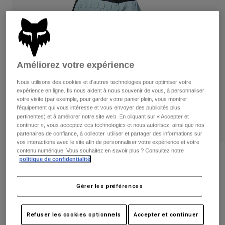
Pantalons
Protections
Pantalons
Chemises
Pantalons
Masques
Voir tout
Gants
Chaussettes
Shorts
Voir tout
Vestes
Améliorez votre expérience
Vestes
Femme
Nous utilisons des cookies et d'autres technologies pour optimiser votre
Protections
expérience en ligne. Ils nous aident à nous souvenir de vous, à personnaliser
T-shirts et tops
Gants
Moto
votre visite (par exemple, pour garder votre panier plein, vous montrer
Masques
l'équipement qui vous intéresse et vous envoyer des publicités plus
Sweats et Pulls
pertinentes) et à améliorer notre site web. En cliquant sur « Accepter et
Protections
Casques
continuer », vous acceptez ces technologies et nous autorisez, ainsi que nos
Vestes
Chaussettes
partenaires de confiance, à collecter, utiliser et partager des informations sur
Maillots
Pantalons
vos interactions avec le site afin de personnaliser votre expérience et votre
Masques
Pantalons
contenu numérique. Vous souhaitez en savoir plus ? Consultez notre
Sacs et accessoires
Chemises
Avis
politique de confidentialité
.
Bottes
Chaussettes
Voir tout
Gants Defend — Femme
Pièces de rechange
Protections
Gérer les préférences
Accessoires
Gants
Article n°
33793
Enfants
Masques
Refuser les cookies optionnels
Accepter et continuer
Pièces de rechange
44,99 €