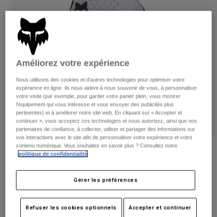
Pantalons
Protections
Pantalons
Chemises
Pantalons
Masques
Voir tout
Gants
Chaussettes
Shorts
Voir tout
Vestes
Améliorez votre expérience
Vestes
Femme
Nous utilisons des cookies et d'autres technologies pour optimiser votre
Protections
expérience en ligne. Ils nous aident à nous souvenir de vous, à personnaliser
T-shirts et tops
Gants
Moto
votre visite (par exemple, pour garder votre panier plein, vous montrer
Masques
l'équipement qui vous intéresse et vous envoyer des publicités plus
Sweats et Pulls
pertinentes) et à améliorer notre site web. En cliquant sur « Accepter et
Protections
Casques
Vestes
continuer », vous acceptez ces technologies et nous autorisez, ainsi que nos
Chaussettes
partenaires de confiance, à collecter, utiliser et partager des informations sur
Maillots
Pantalons
Masques
vos interactions avec le site afin de personnaliser votre expérience et votre
Pantalons
contenu numérique. Vous souhaitez en savoir plus ? Consultez notre
Sacs et accessoires
Chemises
Avis
politique de confidentialité
.
Bottes
Chaussettes
Voir tout
Gants Defend - Femme
Pièces de rechange
Protections
Gérer les préférences
Accessoires
Gants
Article n°
33793
Enfants
Masques
Pièces de rechange
Refuser les cookies optionnels
Accepter et continuer
Price reduced from
to
39,99 €
23,99 €
40% OFF