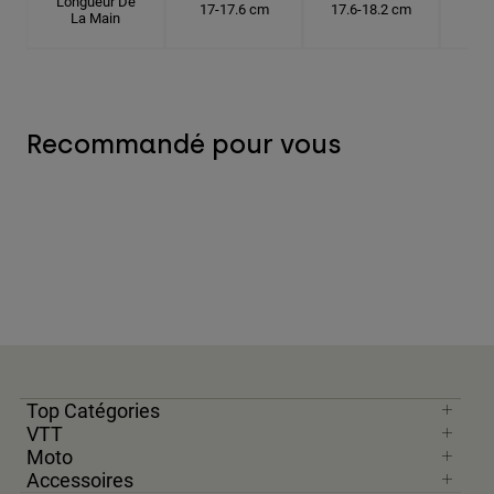
Longueur De
17-17.6 cm
17.6-18.2 cm
18.
La Main
Recommandé pour vous
Top Catégories
VTT
Moto
Accessoires