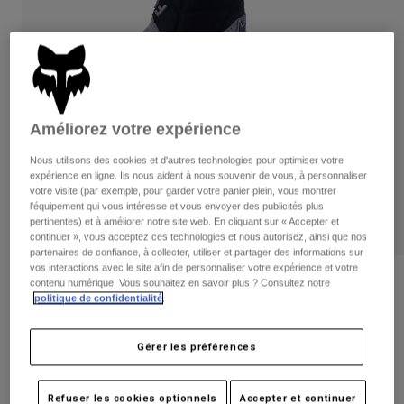
Pantalons
Protections
Pantalons
Chemises
Pantalons
Masques
Voir tout
Gants
Chaussettes
Shorts
Voir tout
Vestes
Vestes
Améliorez votre expérience
Femme
Protections
Nous utilisons des cookies et d'autres technologies pour optimiser votre
T-shirts et tops
Gants
Moto
expérience en ligne. Ils nous aident à nous souvenir de vous, à personnaliser
votre visite (par exemple, pour garder votre panier plein, vous montrer
Masques
Sweats et Pulls
l'équipement qui vous intéresse et vous envoyer des publicités plus
Protections
Casques
pertinentes) et à améliorer notre site web. En cliquant sur « Accepter et
Vestes
Chaussettes
continuer », vous acceptez ces technologies et nous autorisez, ainsi que nos
Maillots
partenaires de confiance, à collecter, utiliser et partager des informations sur
Pantalons
Masques
vos interactions avec le site afin de personnaliser votre expérience et votre
Pantalons
Sacs et accessoires
Chemises
Avis
contenu numérique. Vous souhaitez en savoir plus ? Consultez notre
Bottes
politique de confidentialité
.
Chaussettes
Voir tout
Gants Bomber - CE
Pièces de rechange
Protections
Accessoires
Gérer les préférences
Gants
Article n°
31318
Enfants
Masques
Pièces de rechange
Price reduced from
to
79,99 €
51,99 €
Refuser les cookies optionnels
Accepter et continuer
35% OFF