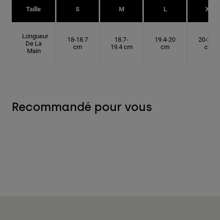
Taille
S
M
L
XL
Longueur
18-18.7
18.7-
19.4-20
20-20.6
De La
cm
19.4 cm
cm
cm
Main
Recommandé pour vous