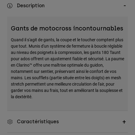
Accessoires
Description
Tous les accessoires
Gants de motocross incontournables
Sacs et sacs à dos
Chapeaux et Casquettes
Quand il s'agit de gants, la coupe et le toucher comptent plus
que tout. Munis d'un système de fermeture à boucle réglable
Voir tout
au niveau des poignets à compression, les gants 180 Taunt
pour ados offrent un ajustement fiable et sécurisé. La paume
en Clarino™ offre une maîtrise optimale du guidon,
notamment sur sentier, préservant ainsi le confort de vos
mains. Les soufflets (partie située entre les doigts) en mesh
stretch permettent une meilleure circulation de l'air, pour
garder vos mains au frais, tout en améliorant la souplesse et
la dextérité.
Caractéristiques