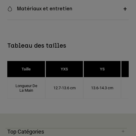
Matériaux et entretien
Tableau des tailles
Taille
YXS
YS
Longueur De
12.7-13.6 cm
13.6-14.3 cm
14.
La Main
Top Catégories