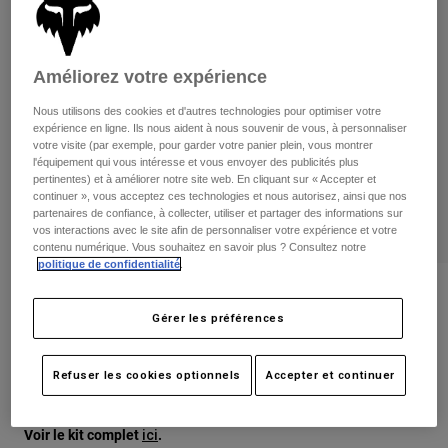
Pantalons
Protections
Pantalons
Chemises
Pantalons
Masques
Voir tout
Gants
Améliorez votre expérience
Chaussettes
Shorts
Nous utilisons des cookies et d'autres technologies pour optimiser votre
Voir tout
Vestes
expérience en ligne. Ils nous aident à nous souvenir de vous, à personnaliser
Vestes
Femme
votre visite (par exemple, pour garder votre panier plein, vous montrer
l'équipement qui vous intéresse et vous envoyer des publicités plus
Protections
pertinentes) et à améliorer notre site web. En cliquant sur « Accepter et
T-shirts et tops
Gants
Moto
continuer », vous acceptez ces technologies et nous autorisez, ainsi que nos
partenaires de confiance, à collecter, utiliser et partager des informations sur
Masques
Sweats et Pulls
vos interactions avec le site afin de personnaliser votre expérience et votre
Protections
Casques
contenu numérique. Vous souhaitez en savoir plus ? Consultez notre
Vestes
Chaussettes
politique de confidentialité
.
Maillots
Pantalons
Masques
Gants 180 Taunt — Junior
Pantalons
Sacs et accessoires
Chemises
Gérer les préférences
Bottes
Chaussettes
Article n°
32037
Voir tout
Pièces de rechange
Protections
Refuser les cookies optionnels
Accepter et continuer
Price reduced from
to
Accessoires
25,99 €
16,89 €
35% OFF
Gants
Enfants
Masques
Pièces de rechange
Voir le kit complet
.
ici