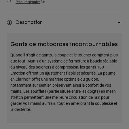
Retours simples
Accessoires
Tous les accessoires
Description
Sacs et sacs à dos
Chapeaux et Casquettes
Gants de motocross incontournables
Voir tout
Quand il s'agit de gants, la coupe et le toucher comptent plus
que tout. Munis d'un système de fermeture à boucle réglable
au niveau des poignets à compression, les gants 180
Emotion offrent un ajustement fiable et sécurisé. La paume
en Clarino™ offre une maîtrise optimale du guidon,
notamment sur sentier, préservant ainsi le confort de vos
mains. Les soufflets (partie située entre les doigts) en mesh
stretch permettent une meilleure circulation de l'air, pour
garder vos mains au frais, tout en améliorant la souplesse et
la dextérité.