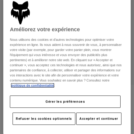
Pantalons
Protections
Pantalons
Chemises
Pantalons
Masques
Voir tout
Gants
Chaussettes
Shorts
Améliorez votre expérience
Voir tout
Vestes
Nous utilisons des cookies et d'autres technologies pour optimiser votre
Vestes
Femme
expérience en ligne. Ils nous aident à nous souvenir de vous, à personnaliser
votre visite (par exemple, pour garder votre panier plein, vous montrer
Protections
l'équipement qui vous intéresse et vous envoyer des publicités plus
T-shirts et tops
Gants
Moto
pertinentes) et à améliorer notre site web. En cliquant sur « Accepter et
Masques
continuer », vous acceptez ces technologies et nous autorisez, ainsi que nos
Sweats et Pulls
partenaires de confiance, à collecter, utiliser et partager des informations sur
Protections
Casques
Vestes
vos interactions avec le site afin de personnaliser votre expérience et votre
Chaussettes
Maillots
contenu numérique. Vous souhaitez en savoir plus ? Consultez notre
Pantalons
Masques
politique de confidentialité
.
Pantalons
Sacs et accessoires
Chemises
Avis
Bottes
Chaussettes
Gérer les préférences
Voir tout
Gants 180 Emotion
Pièces de rechange
Protections
Accessoires
Gants
Article n°
32973
Refuser les cookies optionnels
Accepter et continuer
Enfants
Masques
Pièces de rechange
Price reduced from
to
29,99 €
19,49 €
35% OFF