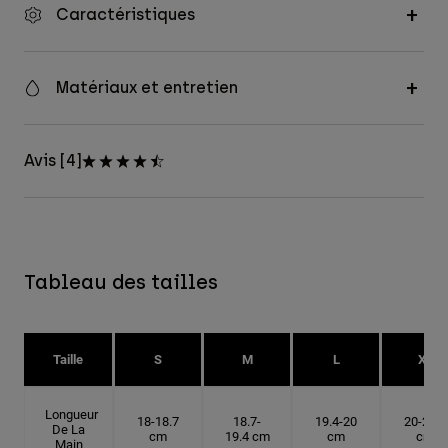
Caractéristiques
Matériaux et entretien
Avis [4]
Tableau des tailles
Taille
S
M
L
XL
Longueur
18-18.7
18.7-
19.4-20
20-20.6
De La
cm
19.4 cm
cm
cm
Main