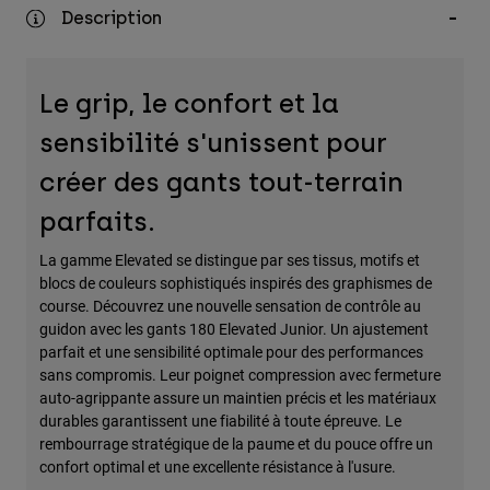
Accessoires
Description
Tous les accessoires
Le grip, le confort et la
Sacs et sacs à dos
Chapeaux et Casquettes
sensibilité s'unissent pour
Voir tout
créer des gants tout-terrain
parfaits.
La gamme Elevated se distingue par ses tissus, motifs et
blocs de couleurs sophistiqués inspirés des graphismes de
course. Découvrez une nouvelle sensation de contrôle au
guidon avec les gants 180 Elevated Junior. Un ajustement
parfait et une sensibilité optimale pour des performances
sans compromis. Leur poignet compression avec fermeture
auto-agrippante assure un maintien précis et les matériaux
durables garantissent une fiabilité à toute épreuve. Le
rembourrage stratégique de la paume et du pouce offre un
confort optimal et une excellente résistance à l'usure.