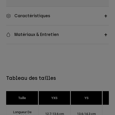
Caractéristiques
Matériaux & Entretien
Tableau des tailles
Taille
YXS
YS
Longueur De
12.7-13.6 cm
13.6-14.3 cm
14.