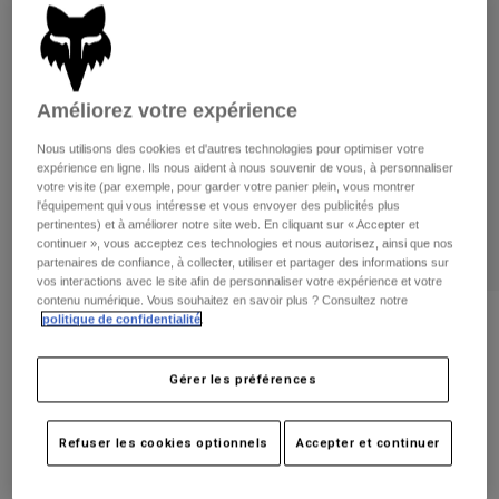
Pantalons
Protections
Pantalons
Chemises
Pantalons
Masques
Voir tout
Gants
Chaussettes
Shorts
Améliorez votre expérience
Voir tout
Vestes
Nous utilisons des cookies et d'autres technologies pour optimiser votre
Vestes
Femme
expérience en ligne. Ils nous aident à nous souvenir de vous, à personnaliser
Protections
votre visite (par exemple, pour garder votre panier plein, vous montrer
l'équipement qui vous intéresse et vous envoyer des publicités plus
T-shirts et tops
Gants
Moto
pertinentes) et à améliorer notre site web. En cliquant sur « Accepter et
Masques
continuer », vous acceptez ces technologies et nous autorisez, ainsi que nos
Sweats et Pulls
partenaires de confiance, à collecter, utiliser et partager des informations sur
Protections
Casques
Vestes
vos interactions avec le site afin de personnaliser votre expérience et votre
Chaussettes
Maillots
contenu numérique. Vous souhaitez en savoir plus ? Consultez notre
Pantalons
Masques
politique de confidentialité
.
Gants 180 Elevated Junior
Pantalons
Sacs et accessoires
Chemises
Bottes
Chaussettes
Article n°
33550
Gérer les préférences
Voir tout
Pièces de rechange
Protections
Price reduced from
to
25,99 €
16,89 €
Accessoires
35% OFF
Gants
Refuser les cookies optionnels
Accepter et continuer
Enfants
Masques
Pièces de rechange
Voir le kit complet
.
ici