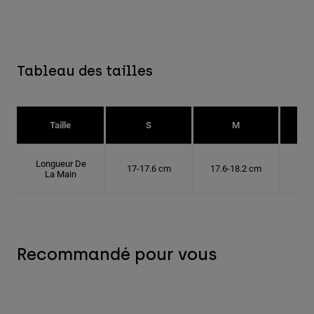
Tableau des tailles
Taille
S
M
Longueur De
17-17.6 cm
17.6-18.2 cm
18.
La Main
Recommandé pour vous