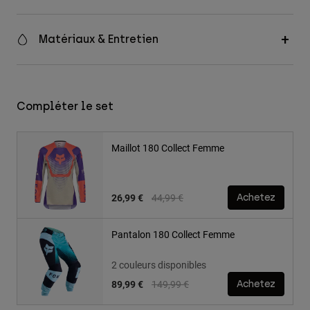
Matériaux & Entretien
Compléter le set
Maillot 180 Collect Femme
Price reduced from
to
26,99 €
44,99 €
Achetez
Pantalon 180 Collect Femme
2 couleurs disponibles
Price reduced from
to
89,99 €
149,99 €
Achetez