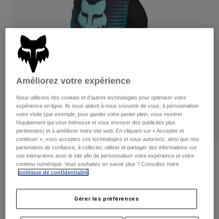
Pantalons
Protections
Pantalons
Chemises
Pantalons
Masques
Voir tout
Gants
Chaussettes
Shorts
Voir tout
Vestes
Vestes
Femme
Améliorez votre expérience
Protections
T-shirts et tops
Gants
Moto
Nous utilisons des cookies et d'autres technologies pour optimiser votre
Masques
expérience en ligne. Ils nous aident à nous souvenir de vous, à personnaliser
Sweats et Pulls
votre visite (par exemple, pour garder votre panier plein, vous montrer
Protections
Casques
Vestes
l'équipement qui vous intéresse et vous envoyer des publicités plus
Chaussettes
pertinentes) et à améliorer notre site web. En cliquant sur « Accepter et
Maillots
Pantalons
Masques
continuer », vous acceptez ces technologies et nous autorisez, ainsi que nos
Pantalons
partenaires de confiance, à collecter, utiliser et partager des informations sur
Sacs et accessoires
Gants 180 Collect Femme
Chemises
vos interactions avec le site afin de personnaliser votre expérience et votre
Bottes
Chaussettes
contenu numérique. Vous souhaitez en savoir plus ? Consultez notre
Voir tout
politique de confidentialité
.
Article n°
36419
Pièces de rechange
Protections
Accessoires
Gants
Price reduced from
to
29,99 €
19,49 €
35% OFF
Gérer les préférences
Enfants
Masques
Pièces de rechange