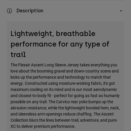
Accessoires
Description
Tous les accessoires
Sacs et sacs à dos
Lightweight, breathable
Chapeaux et Casquettes
performance for any type of
Voir tout
trail
The Flexair Ascent Long Sleeve Jersey takes everything you
love about the booming gravel and down-country scene and
kicks up the performance and technology to match that
energy. Constructed using moisture-wicking fabric, it's got
maximum cooling on its mind and is our most aerodynamic
and closest-to-body fit - perfect for going as fast as humanly
possible on any trail. The Carvico rear yoke bumps up the
abrasion resistance, while the lightweight bonded hem, neck,
and sleeveless arm openings reduce chaffing. The Ascent
Collection blurs the lines between trail, adventure, and pure-
XC to deliver premium performance.