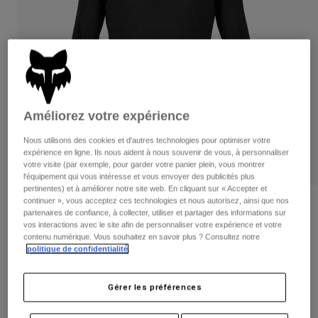
Pantalons
Protections
Pantalons
Chemises
Pantalons
Masques
Voir tout
Gants
Chaussettes
Shorts
Voir tout
Vestes
Vestes
Femme
Améliorez votre expérience
Protections
T-shirts et tops
Gants
Moto
Nous utilisons des cookies et d'autres technologies pour optimiser votre
expérience en ligne. Ils nous aident à nous souvenir de vous, à personnaliser
Masques
Sweats et Pulls
votre visite (par exemple, pour garder votre panier plein, vous montrer
Protections
Casques
l'équipement qui vous intéresse et vous envoyer des publicités plus
Vestes
Chaussettes
pertinentes) et à améliorer notre site web. En cliquant sur « Accepter et
Maillots
Pantalons
continuer », vous acceptez ces technologies et nous autorisez, ainsi que nos
Masques
Flexair Ascent Long Sleeve Jersey
Pantalons
partenaires de confiance, à collecter, utiliser et partager des informations sur
Sacs et accessoires
Chemises
vos interactions avec le site afin de personnaliser votre expérience et votre
Bottes
Chaussettes
Article n°
35888
contenu numérique. Vous souhaitez en savoir plus ? Consultez notre
Voir tout
politique de confidentialité
.
Pièces de rechange
Protections
Price reduced from
to
69,99 €
41,99 €
Accessoires
40% OFF
Gants
Gérer les préférences
Enfants
Masques
Pièces de rechange