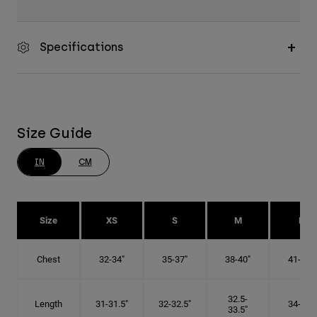
Specifications
Size Guide
IN
CM
Size
XS
S
M
L
Chest
32-34"
35-37"
38-40"
41-43"
32.5-
Length
31-31.5"
32-32.5"
34-35"
33.5"