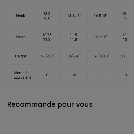
13.5-
15.25-
Neck
14-14.3"
14.5-15"
13.8"
15.5"
10.75-
11.5-
12.75-
Bicep
12-12.5"
11.3"
11.8"
13.3"
Height
5'6"-5'8"
5'6"-5'8"
5'8"-5'10"
5'10"- 6'
Women's
S
M
L
XL
Equivalent
Recommandé pour vous