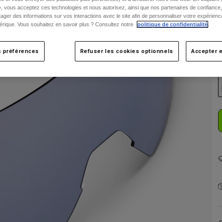
», vous acceptez ces technologies et nous autorisez, ainsi que nos partenaires de confiance, 
artager des informations sur vos interactions avec le site afin de personnaliser votre expérienc
rique. Vous souhaitez en savoir plus ? Consultez notre
politique de confidentialité
.
s préférences
Refuser les cookies optionnels
Accepter e
C