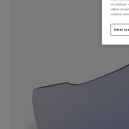
et continuer 
utiliser et p
contenu numé
Gérer le