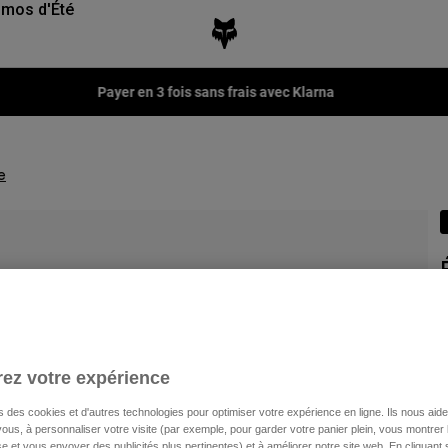
mos d'Été
Payer en 3 fois sans frais avec Klarna
e
A
2
ez votre expérience
s des cookies et d'autres technologies pour optimiser votre expérience en ligne. Ils nous aid
ous, à personnaliser votre visite (par exemple, pour garder votre panier plein, vous montrer 
e et vous envoyer des publicités plus pertinentes) et à améliorer notre site web. En cliquant