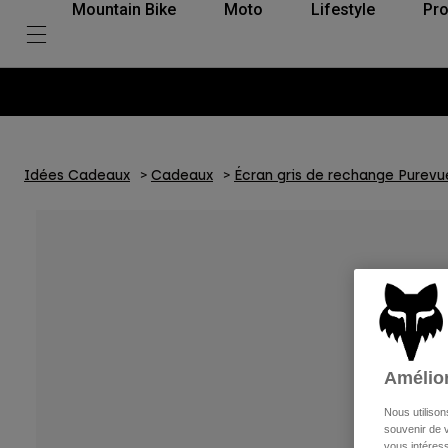
Mountain Bike
Moto
Lifestyle
Pro
Idées Cadeaux
Cadeaux
Écran gris de rechange Purevu
Amélior
Nous utilison
souvenir de v
vous intéress