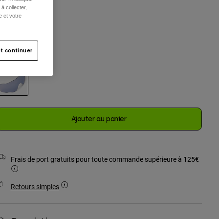
Taille
à collecter,
e et votre
Unique
sélectionné
t continuer
ouleur -
Gris
sélectionné
Ajouter au panier
Frais de port gratuits pour toute commande supérieure à 125€
Retours simples