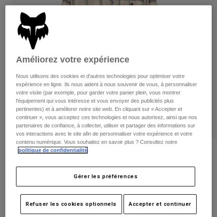
Pantalons
Protections
Pantalons
Chemises
Pantalons
Masques
Voir tout
Gants
Chaussettes
Shorts
Voir tout
Vestes
Améliorez votre expérience
Vestes
Femme
Nous utilisons des cookies et d'autres technologies pour optimiser votre
Protections
expérience en ligne. Ils nous aident à nous souvenir de vous, à personnaliser
T-shirts et tops
Gants
Moto
votre visite (par exemple, pour garder votre panier plein, vous montrer
l'équipement qui vous intéresse et vous envoyer des publicités plus
Masques
Sweats et Pulls
pertinentes) et à améliorer notre site web. En cliquant sur « Accepter et
Protections
Casques
continuer », vous acceptez ces technologies et nous autorisez, ainsi que nos
Vestes
partenaires de confiance, à collecter, utiliser et partager des informations sur
Chaussettes
Maillots
vos interactions avec le site afin de personnaliser votre expérience et votre
Pantalons
Masques
contenu numérique. Vous souhaitez en savoir plus ? Consultez notre
Pantalons
politique de confidentialité
.
Sacs et accessoires
Chemises
Chemise manches longues Survivalist
Bottes
Chaussettes
Stretch Femme en flanelle
Voir tout
Pièces de rechange
Protections
Gérer les préférences
Article n°
36578
Accessoires
Gants
Refuser les cookies optionnels
Accepter et continuer
Enfants
Price reduced from
to
79,99 €
51,99 €
35% OFF
Masques
Pièces de rechange