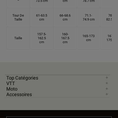
73.5 cm
cm
78.7 cm
Tour De
61-63.5
66-68.6
71.1-
78.7-
Taille
cm
cm
74.9 cm
82.5 cm
157.5-
160-
165-173
167.5-
Taille
162.5
167.5
cm
175 cm
cm
cm
Top Catégories
VTT
Moto
Accessoires