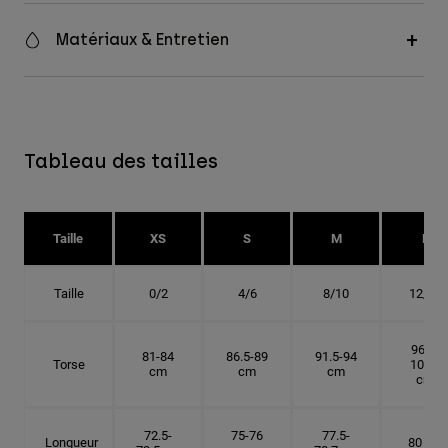
Matériaux & Entretien
Tableau des tailles
Taille
XS
S
M
L
Taille
0/2
4/6
8/10
12/14
96.5-
81-84
86.5-89
91.5-94
Torse
101.5
cm
cm
cm
cm
72.5-
75-76
77.5-
Longueur
80 cm