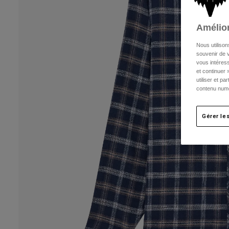
Amélior
Nous utilison
souvenir de v
vous intéress
et continuer 
utiliser et p
contenu numé
Gérer le