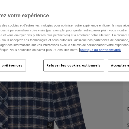
ez votre expérience
s des cookies et d'autres technologies pour optimiser votre expérience en ligne. Ils nous aid
ous, à personnaliser votre visite (par exemple, pour garder votre panier plein, vous montrer 
e et vous envoyer des publicités plus pertinentes) et à améliorer notre site web. En cliquant
», vous acceptez ces technologies et nous autorisez, ainsi que nos partenaires de confiance, 
C
artager des informations sur vos interactions avec le site afin de personnaliser votre expérienc
rique. Vous souhaitez en savoir plus ? Consultez notre
politique de confidentialité
.
s préférences
Refuser les cookies optionnels
Accepter e