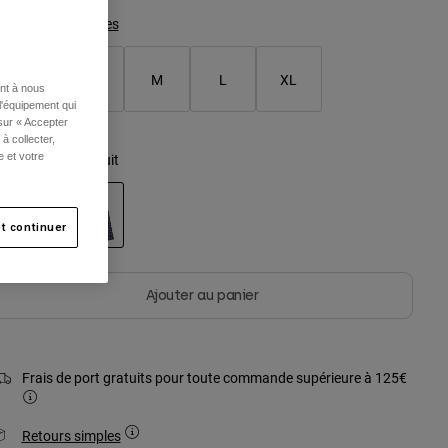
Tableau des tailles
XS
S
M
L
XL
ent à nous
l'équipement qui
 sur « Accepter
à collecter,
ouleur -
Bleu minuit
e et votre
t continuer
sélectionné
Ajouter au panier
Frais de port gratuits pour toute commande supérieure à 125€
Retours simples