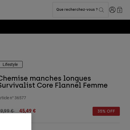
Connexion
Que recherchez-vous ?
0
Lifestyle
Chemise manches longues
Survivalist Core Flannel Femme
rticle n°
36577
rice reduced from
to
9,99 €
45,49 €
35% OFF