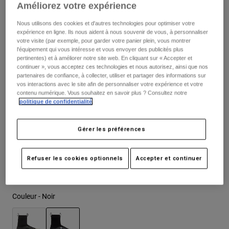
Améliorez votre expérience
Vestes
Explorer Moto
T-shirts
279,99 €
Chaussettes
Nous utilisons des cookies et d'autres technologies pour optimiser votre
Sweats et Pulls
expérience en ligne. Ils nous aident à nous souvenir de vous, à personnaliser
Voir tout
votre visite (par exemple, pour garder votre panier plein, vous montrer
Product Help
Voir tout
Explorer VTT
l'équipement qui vous intéresse et vous envoyer des publicités plus
Tableau des tailles
pertinentes) et à améliorer notre site web. En cliquant sur « Accepter et
Guide équipements MOTO
continuer », vous acceptez ces technologies et nous autorisez, ainsi que nos
partenaires de confiance, à collecter, utiliser et partager des informations sur
Vêtements Casual
Product Help
Accessoires
Guide d'entretien d'un casque
vos interactions avec le site afin de personnaliser votre expérience et votre
37
38
39
40
41
41.5
contenu numérique. Vous souhaitez en savoir plus ? Consultez notre
Guide équipements VTT
Tops
Guide d'entretien des bottes
politique de confidentialité
.
Chapeaux et Casquettes
Sweats et Pulls
Guide d'entretien d'un casque
42
42.5
43
43.5
44
44.5
Sacs et sacs à dos
Gérer les préférences
Vestes
Chaussettes
Pantalons
Stickers
45
45.5
46
47
Refuser les cookies optionnels
Accepter et continuer
Shorts
Autres accessoires
Short-de-Bain
Voir tout
Couleur -
Noir
Voir tout