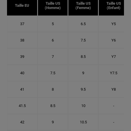
Taille US
Taille US
Taille US
Taille EU
(Homme)
(Femme)
(Enfant)
37
5
6.5
Y5
38
6
7.5
Y6
39
7
8.5
Y7
40
7.5
9
Y7.5
41
8
9.5
Y8
41.5
8.5
10
-
42
9
10.5
-