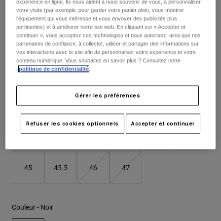
expérience en ligne. Ils nous aident à nous souvenir de vous, à personnaliser
Vestes
Price reduced from
to
Explorer Moto
259,99 €
181,99 €
30% OFF
T-shirts
votre visite (par exemple, pour garder votre panier plein, vous montrer
l'équipement qui vous intéresse et vous envoyer des publicités plus
Chaussettes
Sweats et Pulls
pertinentes) et à améliorer notre site web. En cliquant sur « Accepter et
Voir le kit complet
.
ici
Voir tout
continuer », vous acceptez ces technologies et nous autorisez, ainsi que nos
Product Help
Voir tout
Explorer VTT
partenaires de confiance, à collecter, utiliser et partager des informations sur
vos interactions avec le site afin de personnaliser votre expérience et votre
contenu numérique. Vous souhaitez en savoir plus ? Consultez notre
Guide équipements MOTO
politique de confidentialité
.
Vêtements Casual
Tableau des tailles
Product Help
Accessoires
Guide d'entretien d'un casque
Guide équipements VTT
Gérer les préférences
Tops
Guide d'entretien des bottes
37
38
39
40
41
41.5
Chapeaux et Casquettes
Sweats et Pulls
Guide d'entretien d'un casque
Sacs et sacs à dos
Refuser les cookies optionnels
Accepter et continuer
Vestes
Chaussettes
42
42.5
43
43.5
44
44.5
Pantalons
Stickers
Shorts
Autres accessoires
45
45.5
46
47
Short-de-Bain
Voir tout
Voir tout
Couleur -
Noir