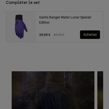
Compléter le set
Gants Ranger Water Lunar Special
Edition
Price reduced from
to
29,99 €
49,99 €
Achetez