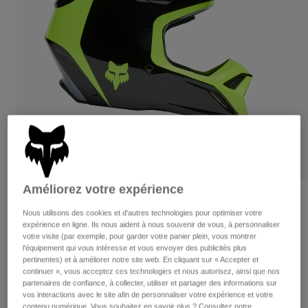
Pantalons
Protections
Pantalons
Chemises
Pantalons
Masques
Voir tout
Gants
Chaussettes
Shorts
Voir tout
Vestes
Vestes
Femme
Protections
T-shirts et tops
Gants
Moto
Masques
Sweats et Pulls
Protections
Casques
Vestes
Chaussettes
Maillots
Améliorez votre expérience
Pantalons
Masques
Avis
Pantalons
Nous utilisons des cookies et d'autres technologies pour optimiser votre
Sacs et accessoires
Chemises
expérience en ligne. Ils nous aident à nous souvenir de vous, à personnaliser
Casque V1 Flow
Bottes
Chaussettes
Voir tout
votre visite (par exemple, pour garder votre panier plein, vous montrer
Pièces de rechange
l'équipement qui vous intéresse et vous envoyer des publicités plus
Protections
Article n°
33701
pertinentes) et à améliorer notre site web. En cliquant sur « Accepter et
Accessoires
Gants
continuer », vous acceptez ces technologies et nous autorisez, ainsi que nos
partenaires de confiance, à collecter, utiliser et partager des informations sur
Price reduced from
to
229,99 €
149,49 €
35% OFF
Enfants
Masques
Pièces de rechange
vos interactions avec le site afin de personnaliser votre expérience et votre
contenu numérique. Vous souhaitez en savoir plus ? Consultez notre