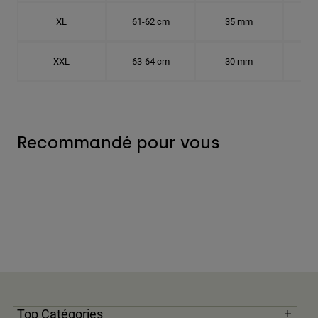
XL
61-62 cm
35 mm
19.
XXL
63-64 cm
30 mm
20.
Recommandé pour vous
Top Catégories