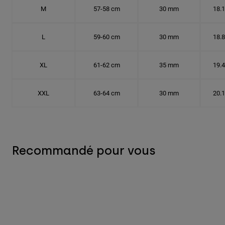
M
57-58 cm
30 mm
18.
L
59-60 cm
30 mm
18.
XL
61-62 cm
35 mm
19.
XXL
63-64 cm
30 mm
20.
Recommandé pour vous