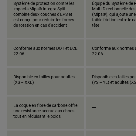
Système de protection contre les
Équipé du Système de P
impacts Mips® Integra Split
Multi-Directionnelle de
combine deux couches d'EPS et
(Mips®), qui ajoute un
est conçu pour réduire les forces
faible friction entre le c
de rotation en cas d'accident
tête
Conforme aux normes DOT et ECE
Conforme aux normes 
22.06
22.06
Disponible en tailles pour adultes
Disponible en tailles po
(XS – XXL)
(YS – YL) et adultes (X
_
La coque en fibre de carbone offre
une résistance accrue aux chocs
tout en réduisant le poids