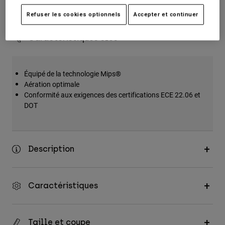
Retours simples
Accessoires
Refuser les cookies optionnels
Accepter et continuer
Tous les accessoires
Caractéristiques clés
Sacs et sacs à dos
Chapeaux et Casquettes
Équipé de la technologie Mips®
Voir tout
Aération optimale
Conformité aux exigences des certifications ECE 22.06 et
DOT
Description
Caractéristiques
Taille et coupe