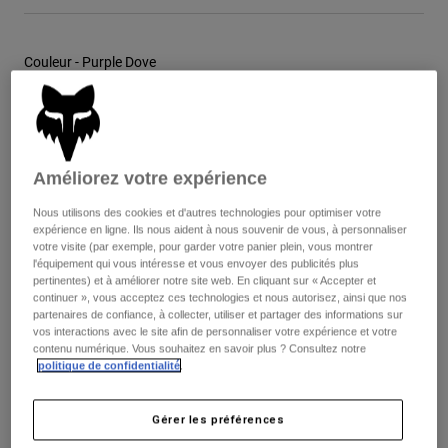
Vestes
Explorer Moto
T-shirts
Chaussettes
Sweats et Pulls
Couleur -
Purple Dove
Voir tout
Product Help
Voir tout
Explorer VTT
Guide équipements MOTO
Vêtements Casual
Product Help
sélectionné
Accessoires
Guide d'entretien d'un casque
Améliorez votre expérience
Guide équipements VTT
Tops
Tableau des tailles
Guide d'entretien des bottes
Chapeaux et Casquettes
Nous utilisons des cookies et d'autres technologies pour optimiser votre
Sweats et Pulls
Guide d'entretien d'un casque
expérience en ligne. Ils nous aident à nous souvenir de vous, à personnaliser
Sacs et sacs à dos
votre visite (par exemple, pour garder votre panier plein, vous montrer
XS
S
M
L
XL
2XL
Vestes
l'équipement qui vous intéresse et vous envoyer des publicités plus
Chaussettes
pertinentes) et à améliorer notre site web. En cliquant sur « Accepter et
Pantalons
continuer », vous acceptez ces technologies et nous autorisez, ainsi que nos
Stickers
partenaires de confiance, à collecter, utiliser et partager des informations sur
Shorts
Autres accessoires
Ajouter au panier
vos interactions avec le site afin de personnaliser votre expérience et votre
contenu numérique. Vous souhaitez en savoir plus ? Consultez notre
Short-de-Bain
Voir tout
politique de confidentialité
.
Voir tout
Frais de port gratuits pour toute commande supérieure à 125€
Gérer les préférences