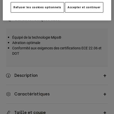
Retours simples
Accessoires
Refuser les cookies optionnels
Accepter et continuer
Tous les accessoires
Caractéristiques clés
Sacs et sacs à dos
Chapeaux et Casquettes
Équipé de la technologie Mips®
Voir tout
Aération optimale
Conformité aux exigences des certifications ECE 22.06 et
DOT
Description
Caractéristiques
Taille et coupe