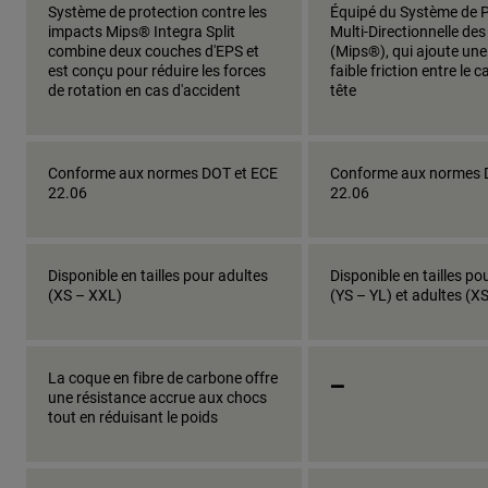
Système de protection contre les
Équipé du Système de P
impacts Mips® Integra Split
Multi-Directionnelle de
combine deux couches d'EPS et
(Mips®), qui ajoute un
est conçu pour réduire les forces
faible friction entre le c
de rotation en cas d'accident
tête
Conforme aux normes DOT et ECE
Conforme aux normes 
22.06
22.06
Disponible en tailles pour adultes
Disponible en tailles po
(XS – XXL)
(YS – YL) et adultes (X
_
La coque en fibre de carbone offre
une résistance accrue aux chocs
tout en réduisant le poids