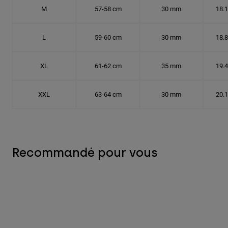
M
57-58 cm
30 mm
18.
L
59-60 cm
30 mm
18.
XL
61-62 cm
35 mm
19.
XXL
63-64 cm
30 mm
20.
Recommandé pour vous