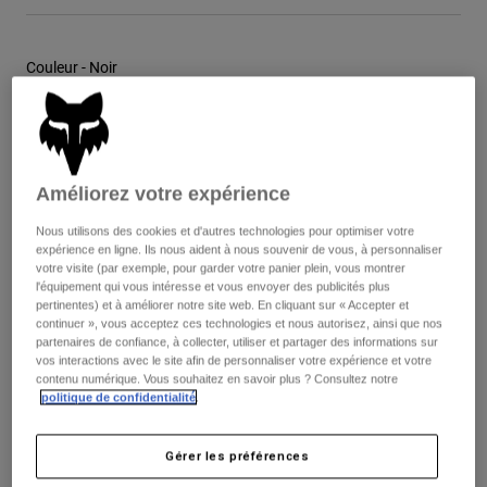
Vestes
Explorer Moto
T-shirts
Chaussettes
Sweats et Pulls
Couleur -
Noir
Voir tout
Product Help
Voir tout
Explorer VTT
Guide équipements MOTO
Vêtements Casual
Product Help
sélectionné
Accessoires
Guide d'entretien d'un casque
Améliorez votre expérience
Guide équipements VTT
Tops
Tableau des tailles
Guide d'entretien des bottes
Chapeaux et Casquettes
Nous utilisons des cookies et d'autres technologies pour optimiser votre
Sweats et Pulls
Guide d'entretien d'un casque
expérience en ligne. Ils nous aident à nous souvenir de vous, à personnaliser
Sacs et sacs à dos
votre visite (par exemple, pour garder votre panier plein, vous montrer
XS
S
M
L
XL
2XL
Vestes
l'équipement qui vous intéresse et vous envoyer des publicités plus
Chaussettes
pertinentes) et à améliorer notre site web. En cliquant sur « Accepter et
Pantalons
continuer », vous acceptez ces technologies et nous autorisez, ainsi que nos
Stickers
partenaires de confiance, à collecter, utiliser et partager des informations sur
Shorts
Autres accessoires
Ajouter au panier
vos interactions avec le site afin de personnaliser votre expérience et votre
contenu numérique. Vous souhaitez en savoir plus ? Consultez notre
Short-de-Bain
Voir tout
politique de confidentialité
.
Voir tout
Frais de port gratuits pour toute commande supérieure à 125€
Gérer les préférences