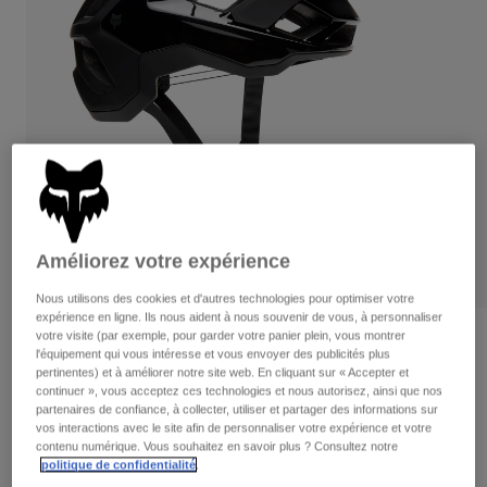
Pantalons
Protections
Pantalons
Chemises
Pantalons
Masques
Voir tout
Gants
Chaussettes
Shorts
Voir tout
Vestes
Vestes
Femme
Protections
T-shirts et tops
Gants
Moto
Masques
Sweats et Pulls
Protections
Améliorez votre expérience
Casques
Vestes
Chaussettes
Maillots
Nous utilisons des cookies et d'autres technologies pour optimiser votre
Pantalons
Masques
expérience en ligne. Ils nous aident à nous souvenir de vous, à personnaliser
Pantalons
votre visite (par exemple, pour garder votre panier plein, vous montrer
Sacs et accessoires
Chemises
Avis
l'équipement qui vous intéresse et vous envoyer des publicités plus
Bottes
Chaussettes
pertinentes) et à améliorer notre site web. En cliquant sur « Accepter et
Voir tout
Casque Speedframe Pro Noir Mat
Pièces de rechange
continuer », vous acceptez ces technologies et nous autorisez, ainsi que nos
Protections
partenaires de confiance, à collecter, utiliser et partager des informations sur
Accessoires
Gants
Article n°
33506
vos interactions avec le site afin de personnaliser votre expérience et votre
contenu numérique. Vous souhaitez en savoir plus ? Consultez notre
Enfants
Masques
Pièces de rechange
politique de confidentialité
.
179,99 €