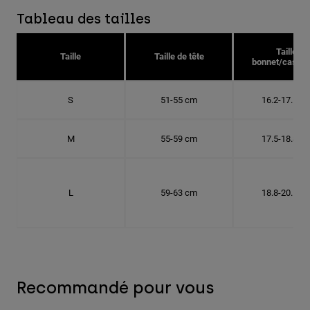
Tableau des tailles
Taille
Taille
Taille de tête
bonnet/casque
S
51-55 cm
16.2-17.5 c
M
55-59 cm
17.5-18.8 c
L
59-63 cm
18.8-20.1 c
Recommandé pour vous