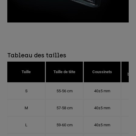
Tableau des tailles
Taille
Taille de tête
Coussinets
bonn
S
55-56 cm
40±5 mm
17.
M
57-58 cm
40±5 mm
18.
L
59-60 cm
40±5 mm
18.