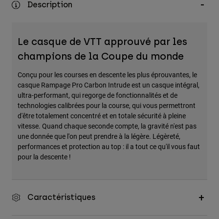
Description
Accessoires
Tous les accessoires
Le casque de VTT approuvé par les
Sacs et sacs à dos
champions de la Coupe du monde
Chapeaux et Casquettes
Conçu pour les courses en descente les plus éprouvantes, le
Voir tout
casque Rampage Pro Carbon Intrude est un casque intégral,
ultra-performant, qui regorge de fonctionnalités et de
technologies calibrées pour la course, qui vous permettront
d'être totalement concentré et en totale sécurité à pleine
vitesse. Quand chaque seconde compte, la gravité n'est pas
une donnée que l'on peut prendre à la légère. Légèreté,
performances et protection au top : il a tout ce qu'il vous faut
pour la descente !
Caractéristiques