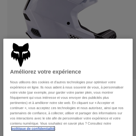
Pantalons
Protections
Pantalons
Chemises
Pantalons
Masques
Voir tout
Gants
Chaussettes
Shorts
Voir tout
Vestes
Vestes
Femme
Protections
T-shirts et tops
Gants
Moto
Masques
Sweats et Pulls
Améliorez votre expérience
Protections
Casques
Vestes
Chaussettes
Maillots
Nous utilisons des cookies et d'autres technologies pour optimiser votre
Pantalons
Masques
expérience en ligne. Ils nous aident à nous souvenir de vous, à personnaliser
Avis
Pantalons
votre visite (par exemple, pour garder votre panier plein, vous montrer
Sacs et accessoires
Chemises
l'équipement qui vous intéresse et vous envoyer des publicités plus
Casque Rampage Pro Carbon Intrude
Bottes
Chaussettes
pertinentes) et à améliorer notre site web. En cliquant sur « Accepter et
Voir tout
continuer », vous acceptez ces technologies et nous autorisez, ainsi que nos
Pièces de rechange
Protections
Article n°
32215
partenaires de confiance, à collecter, utiliser et partager des informations sur
Accessoires
vos interactions avec le site afin de personnaliser votre expérience et votre
Gants
contenu numérique. Vous souhaitez en savoir plus ? Consultez notre
Price reduced from
to
599,99 €
389,99 €
35% OFF
Enfants
politique de confidentialité
.
Masques
Pièces de rechange