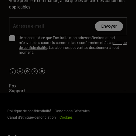
votre première commande, ainsi que les détails des conditions
applicables.
Envoyer
Je consens à ce que Fox traite mon adresse électronique et
m'envoie des courriels commerciaux conformément à sa
politique
de confidentialité
. Les abonnés peuvent se désabonner à tout
moment.
Fox
Support
Politique de confidentialité
Conditions Générales
Canal d’éthique/dénonciation
Cookies