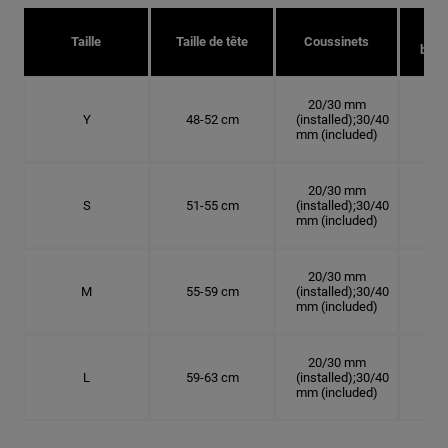
Taille
Taille de tête
Coussinets
bonn
20/30 mm
Y
48-52 cm
(installed);30/40
15.
mm (included)
20/30 mm
S
51-55 cm
(installed);30/40
16.
mm (included)
20/30 mm
M
55-59 cm
(installed);30/40
17.
mm (included)
20/30 mm
L
59-63 cm
(installed);30/40
18.
mm (included)