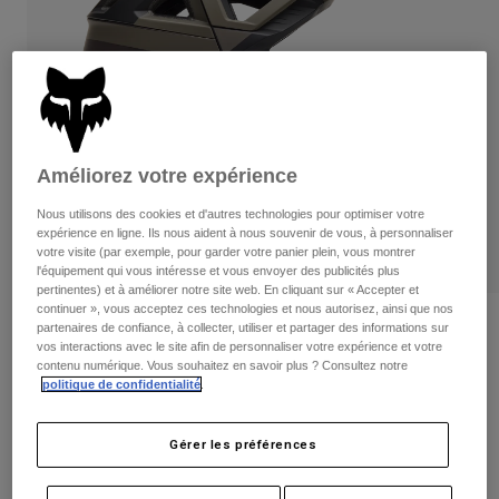
Pantalons
Protections
Pantalons
Chemises
Pantalons
Masques
Voir tout
Gants
Chaussettes
Shorts
Voir tout
Vestes
Vestes
Femme
Améliorez votre expérience
Protections
T-shirts et tops
Gants
Moto
Nous utilisons des cookies et d'autres technologies pour optimiser votre
expérience en ligne. Ils nous aident à nous souvenir de vous, à personnaliser
Masques
Sweats et Pulls
votre visite (par exemple, pour garder votre panier plein, vous montrer
Protections
Casques
l'équipement qui vous intéresse et vous envoyer des publicités plus
Vestes
pertinentes) et à améliorer notre site web. En cliquant sur « Accepter et
Chaussettes
Maillots
continuer », vous acceptez ces technologies et nous autorisez, ainsi que nos
Pantalons
Masques
Avis
partenaires de confiance, à collecter, utiliser et partager des informations sur
Pantalons
Sacs et accessoires
vos interactions avec le site afin de personnaliser votre expérience et votre
Chemises
contenu numérique. Vous souhaitez en savoir plus ? Consultez notre
Casque Proframe Rizer
Bottes
Chaussettes
Voir tout
politique de confidentialité
.
Pièces de rechange
Protections
Article n°
33482
Accessoires
Gants
Gérer les préférences
Price reduced from
to
299,99 €
194,99 €
35% OFF
Enfants
Masques
Pièces de rechange