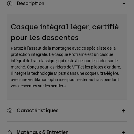
Description
Accessoires
Tous les accessoires
Casque intégral léger, certifié
Sacs et sacs à dos
pour les descentes
Chapeaux et Casquettes
Voir tout
Partez à l'assaut de la montagne avec ce spécialiste de la
protection intégrale. Le casque Proframe est un casque
intégral de trail classique, qui reste à ce jour le leader sur le
marché. Conçu pour les riders de VTT et les pilotes d'enduro,
il intègre la technologie Mips® dans une coque ultra-légère,
avec une ventilation optimisée pour rester au frais pendant
vos descentes sur les sentiers.
Caractéristiques
Matériaux & Entretien