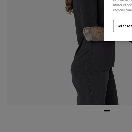
et continuer 
utiliser et p
contenu numé
Gérer le