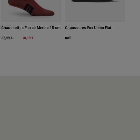
Chaussettes Flexair Merino 15 cm
Chaussures Fox Union Flat
Price reduced from
to
18,19 €
null
27,99 €