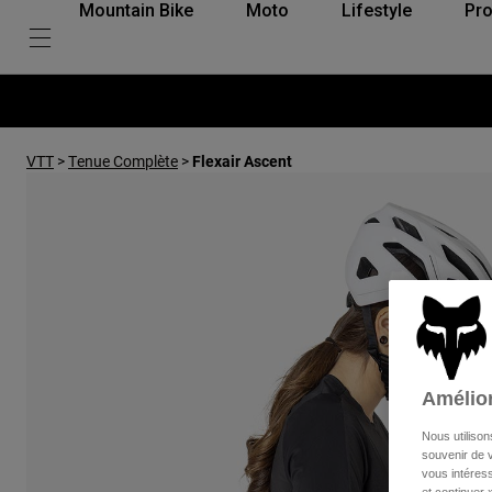
Mountain Bike
Moto
Lifestyle
Pro
VTT
>
Tenue Complète
>
Flexair Ascent
Amélior
Nous utilison
souvenir de v
vous intéress