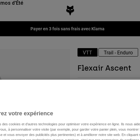
mos d'Été
Fox LAB Capsule Collection -
Voir la collection
VTT
Trail - Enduro
Flexair Ascent
Disponible en 1 couleur :
ez votre expérience
s des cookies et d'autres technologies pour optimiser votre expérience en ligne. Ils nous aid
ous, à personnaliser votre visite (par exemple, pour garder votre panier plein, vous montrer 
e et vous envoyer des publicités plus pertinentes) et à améliorer notre site web. En cliquant
Nouveau