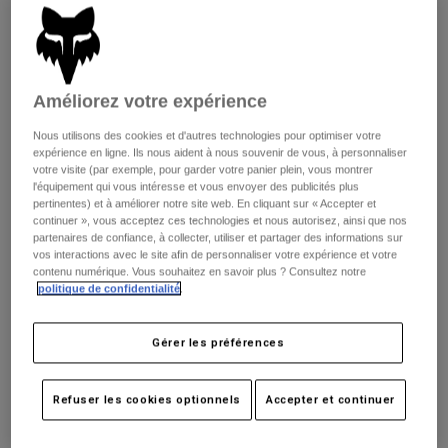
Pantalons
Protections
Pantalons
Chemises
Pantalons
Masques
Voir tout
Gants
Chaussettes
Shorts
Améliorez votre expérience
Voir tout
Vestes
Nous utilisons des cookies et d'autres technologies pour optimiser votre
Vestes
Femme
expérience en ligne. Ils nous aident à nous souvenir de vous, à personnaliser
Protections
votre visite (par exemple, pour garder votre panier plein, vous montrer
l'équipement qui vous intéresse et vous envoyer des publicités plus
T-shirts et tops
Gants
Moto
pertinentes) et à améliorer notre site web. En cliquant sur « Accepter et
Masques
Sweats et Pulls
continuer », vous acceptez ces technologies et nous autorisez, ainsi que nos
Protections
Casques
partenaires de confiance, à collecter, utiliser et partager des informations sur
Vestes
vos interactions avec le site afin de personnaliser votre expérience et votre
Ranger Wordmark
Chaussettes
Maillots
contenu numérique. Vous souhaitez en savoir plus ? Consultez notre
Pantalons
Masques
politique de confidentialité
.
Pantalons
Sacs et accessoires
Chemises
Disponible en 1 couleur :
Bottes
Chaussettes
Gérer les préférences
Voir tout
Pièces de rechange
Protections
Accessoires
Gants
Refuser les cookies optionnels
Accepter et continuer
Enfants
Masques
Pièces de rechange