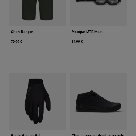
Accessoires
Tous les accessoires
Sacs et sacs à dos
Short Ranger
Masque MTB Main
Chapeaux et Casquettes
79,99 €
34,99 €
Voir tout
Gants Ranger Gel
Chaussures mi-hautes en toile