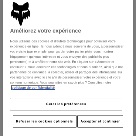
Pantalons
Protections
Pantalons
Chemises
Pantalons
Masques
Voir tout
Gants
Chaussettes
Shorts
Améliorez votre expérience
Voir tout
Vestes
Nous utilisons des cookies et d'autres technologies pour optimiser votre
Vestes
Femme
expérience en ligne. Ils nous aident à nous souvenir de vous, à personnaliser
Protections
votre visite (par exemple, pour garder votre panier plein, vous montrer
l'équipement qui vous intéresse et vous envoyer des publicités plus
T-shirts et tops
Gants
Moto
pertinentes) et à améliorer notre site web. En cliquant sur « Accepter et
Masques
Sweats et Pulls
continuer », vous acceptez ces technologies et nous autorisez, ainsi que nos
Protections
Casques
partenaires de confiance, à collecter, utiliser et partager des informations sur
Vestes
vos interactions avec le site afin de personnaliser votre expérience et votre
Ranger Tru Dri
Chaussettes
Maillots
contenu numérique. Vous souhaitez en savoir plus ? Consultez notre
Pantalons
Masques
politique de confidentialité
.
Pantalons
Sacs et accessoires
Chemises
Disponible en 3 couleurs :
Bottes
Chaussettes
Gérer les préférences
Voir tout
Pièces de rechange
Protections
Accessoires
Gants
Refuser les cookies optionnels
Accepter et continuer
Enfants
Masques
Pièces de rechange