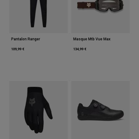
Accessoires
Tous les accessoires
Sacs et sacs à dos
Chapeaux et Casquettes
Pantalon Ranger
Masque Mtb Vue Max
Voir tout
109,99 €
134,99 €