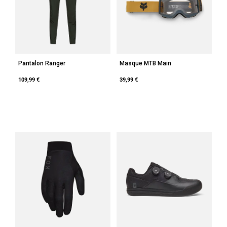
Accessoires
Tous les accessoires
Sacs et sacs à dos
Chapeaux et Casquettes
Pantalon Ranger
Masque MTB Main
Voir tout
109,99 €
39,99 €