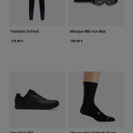
Accessoires
Tous les accessoires
Sacs et sacs à dos
Pantalon Defend
Masque Mtb Vue Max
Chapeaux et Casquettes
174,99 €
134,99 €
Voir tout
Fox Union Flat
Chaussettes Defend 20 cm