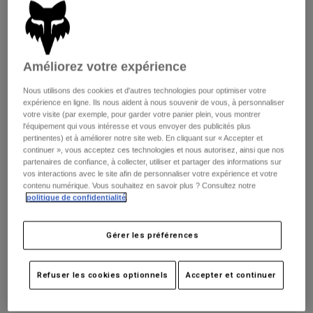
Pantalons
Protections
Pantalons
Chemises
Pantalons
Masques
Voir tout
Gants
Chaussettes
Améliorez votre expérience
Shorts
Voir tout
Vestes
Nous utilisons des cookies et d'autres technologies pour optimiser votre
Vestes
Femme
expérience en ligne. Ils nous aident à nous souvenir de vous, à personnaliser
votre visite (par exemple, pour garder votre panier plein, vous montrer
Protections
l'équipement qui vous intéresse et vous envoyer des publicités plus
T-shirts et tops
Gants
Moto
pertinentes) et à améliorer notre site web. En cliquant sur « Accepter et
continuer », vous acceptez ces technologies et nous autorisez, ainsi que nos
Masques
Sweats et Pulls
partenaires de confiance, à collecter, utiliser et partager des informations sur
Protections
Casques
vos interactions avec le site afin de personnaliser votre expérience et votre
Vestes
Defend Diffuse
Chaussettes
contenu numérique. Vous souhaitez en savoir plus ? Consultez notre
Maillots
Pantalons
politique de confidentialité
.
Masques
Pantalons
Sacs et accessoires
Chemises
Disponible en 1 couleur :
Bottes
Chaussettes
Gérer les préférences
Voir tout
Pièces de rechange
Protections
Accessoires
Refuser les cookies optionnels
Accepter et continuer
Gants
Enfants
Masques
Pièces de rechange