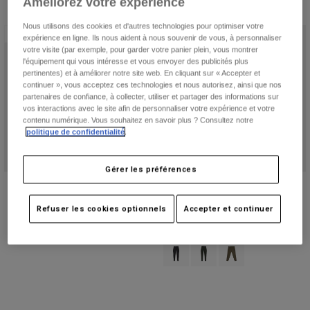
Améliorez votre expérience
Pantalons
4 résultats
Filtrer et Trier
Protections
Pantalons
Chemises
Nous utilisons des cookies et d'autres technologies pour optimiser votre
Pantalons
Edition limitée
Masques
expérience en ligne. Ils nous aident à nous souvenir de vous, à personnaliser
Voir tout
Gants
votre visite (par exemple, pour garder votre panier plein, vous montrer
Chaussettes
l'équipement qui vous intéresse et vous envoyer des publicités plus
Shorts
pertinentes) et à améliorer notre site web. En cliquant sur « Accepter et
Voir tout
Vestes
continuer », vous acceptez ces technologies et nous autorisez, ainsi que nos
partenaires de confiance, à collecter, utiliser et partager des informations sur
Vestes
Femme
vos interactions avec le site afin de personnaliser votre expérience et votre
Protections
contenu numérique. Vous souhaitez en savoir plus ? Consultez notre
T-shirts et tops
Gants
politique de confidentialité
.
Moto
Masques
Sweats et Pulls
Protections
Casques
Gérer les préférences
Vestes
Chaussettes
Pantalon Flexair Awareness Limited
Pantalon Ranger Junior
Maillots
Pantalons
Masques
Edition Junior
89,99 €
Pantalons
Refuser les cookies optionnels
Accepter et continuer
Sacs et accessoires
Chemises
129,99 €
(1)
Bottes
Chaussettes
Voir tout
Product swatch type of Noir.
Product swatch type of Vert 
Product swatch type o
Pièces de rechange
Protections
Accessoires
Gants
Enfants
Masques
Pièces de rechange