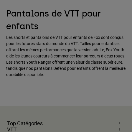
Accessoires
Pantalons de VTT pour
Tous les accessoires
enfants
Sacs et sacs à dos
Chapeaux et Casquettes
Les shorts et pantalons de VTT pour enfants de Fox sont conçus
pour les futures stars du monde du VTT. Tailles pour enfants et
Voir tout
offrant les mêmes performances que la version adulte, Fox Youth
aide les jeunes coureurs à commencer leur parcours à deux roues.
Les shorts Youth Ranger offrent une valeur de classe supérieure,
tandis que nos pantalons Defend pour enfants offrent la meilleure
durabilité disponible.
Top Catégories
VTT