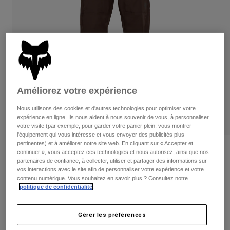
Pantalons
Protections
Pantalons
Chemises
Pantalons
Masques
Voir tout
Gants
Chaussettes
Shorts
Voir tout
Vestes
Vestes
Femme
Protections
Améliorez votre expérience
T-shirts et tops
Gants
Moto
Nous utilisons des cookies et d'autres technologies pour optimiser votre
Masques
Sweats et Pulls
expérience en ligne. Ils nous aident à nous souvenir de vous, à personnaliser
Protections
Casques
votre visite (par exemple, pour garder votre panier plein, vous montrer
Vestes
l'équipement qui vous intéresse et vous envoyer des publicités plus
Chaussettes
Maillots
pertinentes) et à améliorer notre site web. En cliquant sur « Accepter et
Pantalons
Masques
Pantalon Ranger Water Junior
continuer », vous acceptez ces technologies et nous autorisez, ainsi que nos
Pantalons
Sacs et accessoires
Chemises
partenaires de confiance, à collecter, utiliser et partager des informations sur
vos interactions avec le site afin de personnaliser votre expérience et votre
Bottes
Chaussettes
Article n°
36256
Voir tout
contenu numérique. Vous souhaitez en savoir plus ? Consultez notre
Pièces de rechange
Protections
politique de confidentialité
.
Price reduced from
to
Accessoires
99,99 €
59,99 €
40% OFF
Gants
Gérer les préférences
Enfants
Masques
Pièces de rechange