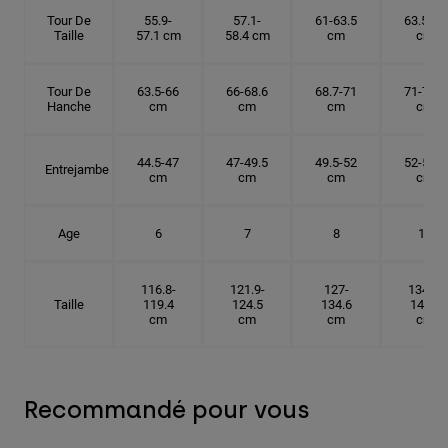
Tour De
55.9-
57.1-
61-63.5
63.5-66
Taille
57.1 cm
58.4 cm
cm
cm
Tour De
63.5-66
66-68.6
68.7-71
71-73.6
Hanche
cm
cm
cm
cm
44.5-47
47-49.5
49.5-52
52-54.6
Entrejambe
cm
cm
cm
cm
Age
6
7
8
10
116.8-
121.9-
127-
134.6-
Taille
119.4
124.5
134.6
142.2
cm
cm
cm
cm
Recommandé pour vous