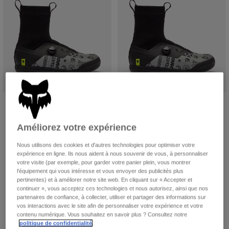
Vestes
Explorer Moto
T-shirts
Chaussettes
Sweats et Pulls
Voir tout
Product Help
Voir tout
Explorer VTT
Guide équipements MOTO
Vêtements Casual
Product Help
Accessoires
Guide d'entretien d'un casque
Guide équipements VTT
Tops
Guide d'entretien des bottes
Chaussures plates Fox Union
Chaussures pour pédales
Chapeaux et Casquettes
BOA® All Weather Lunar Special
automatiques Fox Union BOA® All
Sweats et Pulls
Guide d'entretien d'un casque
Sacs et sacs à dos
Edition
Weather Lunar Special Edition
Améliorez votre expérience
Vestes
Chaussettes
Price reduced from
to
167,99 €
Price reduced from
to
181,99 €
239,99 €
259,99 €
Nous utilisons des cookies et d'autres technologies pour optimiser votre
Pantalons
Stickers
(1)
expérience en ligne. Ils nous aident à nous souvenir de vous, à personnaliser
votre visite (par exemple, pour garder votre panier plein, vous montrer
Shorts
Autres accessoires
l'équipement qui vous intéresse et vous envoyer des publicités plus
Short-de-Bain
pertinentes) et à améliorer notre site web. En cliquant sur « Accepter et
Voir tout
continuer », vous acceptez ces technologies et nous autorisez, ainsi que nos
Voir tout
partenaires de confiance, à collecter, utiliser et partager des informations sur
vos interactions avec le site afin de personnaliser votre expérience et votre
contenu numérique. Vous souhaitez en savoir plus ? Consultez notre
politique de confidentialité
.