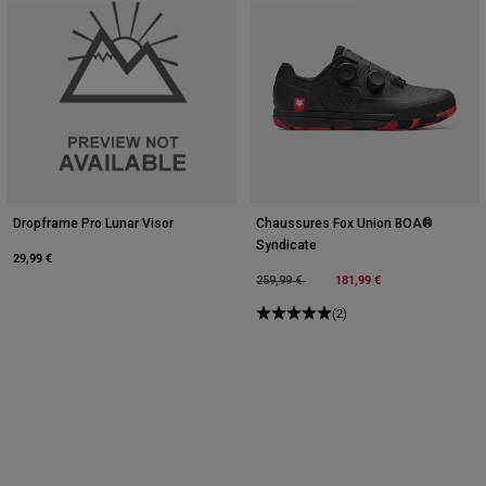
Dropframe Pro Lunar Visor
Chaussures Fox Union BOA®
Syndicate
29,99 €
Price reduced from
to
181,99 €
259,99 €
(2)