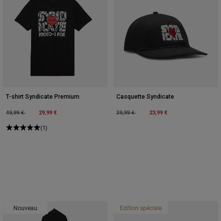
T-shirt Syndicate Premium
Casquette Syndicate
Price reduced from
to
29,99 €
Price reduced from
to
23,99 €
49,99 €
39,99 €
(1)
Nouveau
Edition spéciale