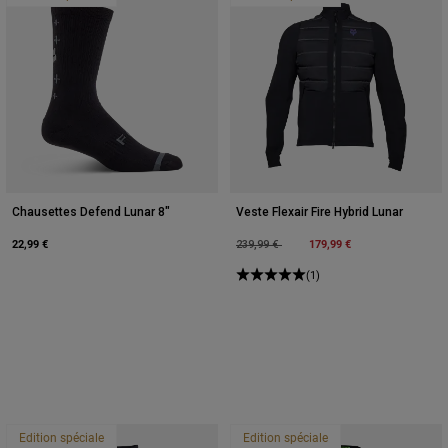
Chausettes Defend Lunar 8"
Veste Flexair Fire Hybrid Lunar
22,99 €
Price reduced from
to
179,99 €
239,99 €
(1)
Edition spéciale
Edition spéciale