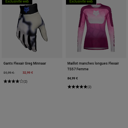
Exclusivité web
Exclusivité web
Gants Flexair Greg Minnaar
Maillot manches longues Flexair
TS57 Femme
Price reduced from
to
32,99 €
54,99 €
84,99 €
(2)
(2)