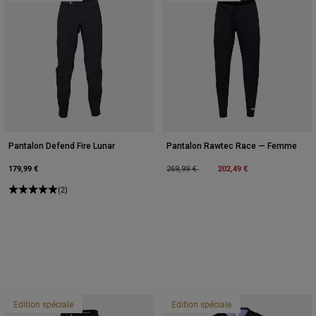
Pantalon Defend Fire Lunar
Pantalon Rawtec Race — Femme
179,99 €
Price reduced from
to
202,49 €
269,99 €
(2)
Edition spéciale
Edition spéciale