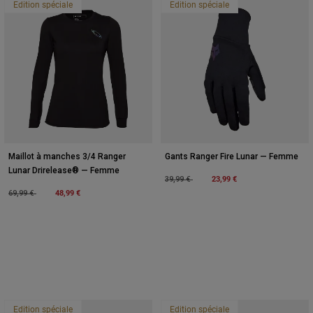
Edition spéciale
Edition spéciale
Maillot à manches 3/4 Ranger
Gants Ranger Fire Lunar — Femme
Lunar Drirelease® — Femme
Price reduced from
to
23,99 €
39,99 €
Price reduced from
to
48,99 €
69,99 €
Edition spéciale
Edition spéciale