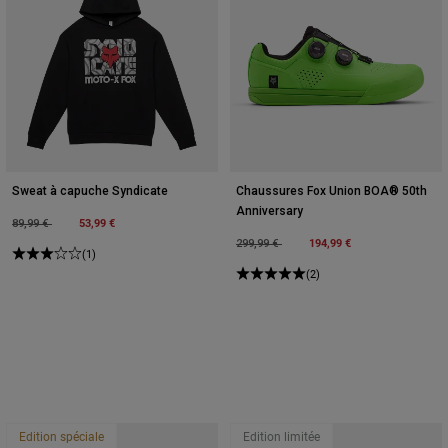
Sweat à capuche Syndicate
Chaussures Fox Union BOA® 50th
Anniversary
Price reduced from
to
53,99 €
89,99 €
Price reduced from
to
194,99 €
299,99 €
(1)
(2)
Edition spéciale
Edition limitée