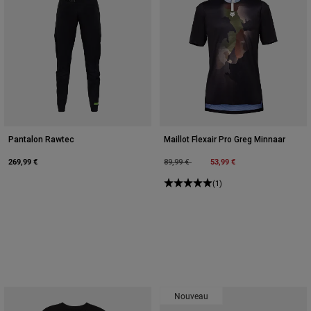
Pantalon Rawtec
Maillot Flexair Pro Greg Minnaar
269,99 €
Price reduced from
to
53,99 €
89,99 €
(1)
Nouveau