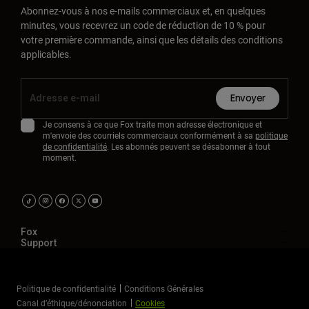
Accessoires
Abonnez-vous à nos e-mails commerciaux et, en quelques
minutes, vous recevrez un code de réduction de 10 % pour
votre première commande, ainsi que les détails des conditions
Tous les accessoires
applicables.
Sacs et sacs à dos
Chapeaux et Casquettes
Envoyer
Voir tout
Je consens à ce que Fox traite mon adresse électronique et
m'envoie des courriels commerciaux conformément à sa
politique
de confidentialité
. Les abonnés peuvent se désabonner à tout
moment.
Fox
Support
Politique de confidentialité
Conditions Générales
Canal d’éthique/dénonciation
Cookies