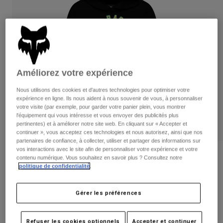
Pantalons
Protections
Pantalons
Chemises
Pantalons
Masques
Voir tout
Gants
Chaussettes
Shorts
Voir tout
Vestes
Vestes
Femme
Améliorez votre expérience
Protections
Nous utilisons des cookies et d'autres technologies pour optimiser votre
T-shirts et tops
Gants
Moto
expérience en ligne. Ils nous aident à nous souvenir de vous, à personnaliser
votre visite (par exemple, pour garder votre panier plein, vous montrer
Masques
Sweats et Pulls
l'équipement qui vous intéresse et vous envoyer des publicités plus
Protections
Casques
pertinentes) et à améliorer notre site web. En cliquant sur « Accepter et
Vestes
Chaussettes
continuer », vous acceptez ces technologies et nous autorisez, ainsi que nos
Maillots
Pantalons
partenaires de confiance, à collecter, utiliser et partager des informations sur
Masques
vos interactions avec le site afin de personnaliser votre expérience et votre
Pantalons
Sacs et accessoires
Pull polaire Beam Junior
Chemises
contenu numérique. Vous souhaitez en savoir plus ? Consultez notre
Bottes
Chaussettes
politique de confidentialité
.
Voir tout
Article n°
38437-001-YL
Pièces de rechange
Protections
Accessoires
Gérer les préférences
Gants
Price reduced from
to
69,99 €
41,99 €
40% OFF
Enfants
Masques
Pièces de rechange
Refuser les cookies optionnels
Accepter et continuer