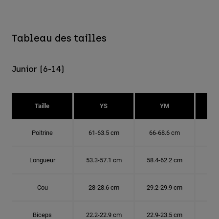
Tableau des tailles
Junior (6-14)
Taille
YS
YM
Poitrine
61-63.5 cm
66-68.6 cm
71-
Longueur
53.3-57.1 cm
58.4-62.2 cm
63.
Cou
28-28.6 cm
29.2-29.9 cm
30.
Biceps
22.2-22.9 cm
22.9-23.5 cm
24.