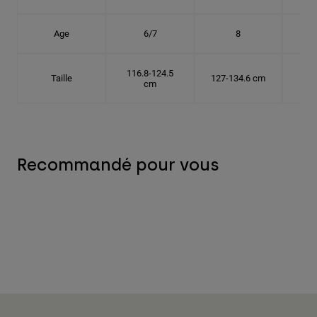
Age
6/7
8
116.8-124.5
Taille
127-134.6 cm
137
cm
Recommandé pour vous