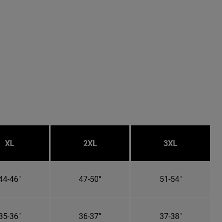
XL
2XL
3XL
44-46"
47-50"
51-54"
35-36"
36-37"
37-38"