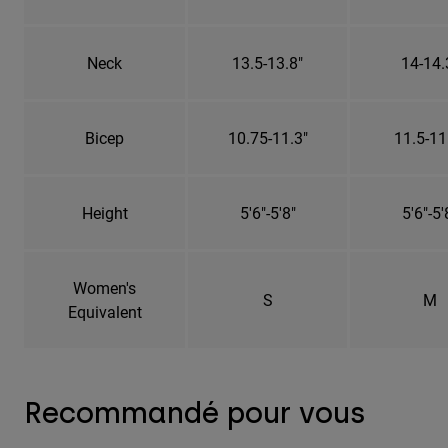
Neck
13.5-13.8"
14-14.
Bicep
10.75-11.3"
11.5-11
Height
5'6"-5'8"
5'6"-5'
Women's
S
M
Equivalent
Recommandé pour vous