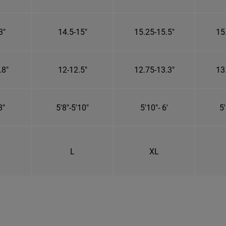
3"
14.5-15"
15.25-15.5"
15
.8"
12-12.5"
12.75-13.3"
13
8"
5'8"-5'10"
5'10"- 6'
5'
L
XL