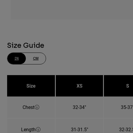
Size Guide
IN
CM
Size
XS
S
Chest
32-34"
35-37
Length
31-31.5"
32-32.