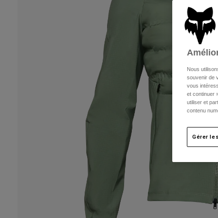
Amélior
Nous utilison
souvenir de v
vous intéress
et continuer 
utiliser et p
contenu numé
Gérer le