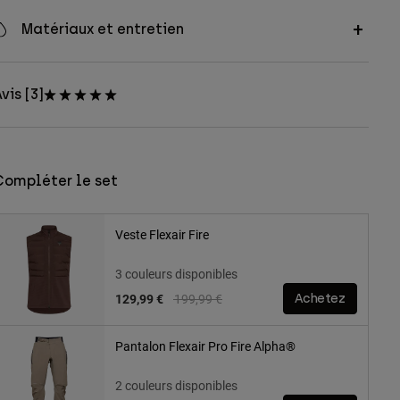
Matériaux et entretien
vis [3]
Compléter le set
Veste Flexair Fire
3 couleurs disponibles
Price reduced from
to
129,99 €
199,99 €
Achetez
Pantalon Flexair Pro Fire Alpha®
2 couleurs disponibles