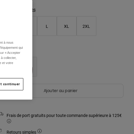
Tableau des tailles
S
M
L
XL
2XL
ent à nous
l'équipement qui
ouleur -
 sur « Accepter
à collecter,
e et votre
t continuer
Ajouter au panier
Frais de port gratuits pour toute commande supérieure à 125€
Retours simples