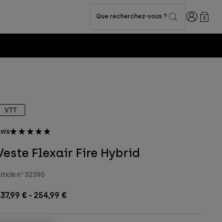
Connexion
Que recherchez-vous ?
0
VTT
vis
Veste Flexair Fire Hybrid
rticle n°
32390
37,99 €
-
254,99 €