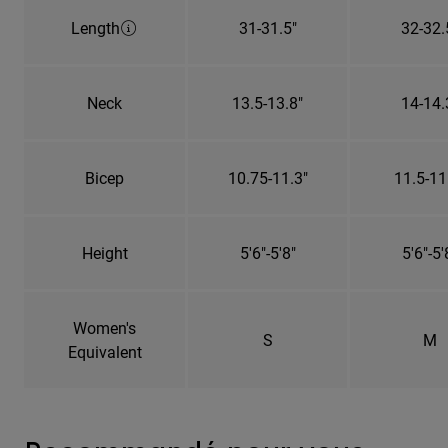
Length
31-31.5"
32-32.
Neck
13.5-13.8"
14-14.
Bicep
10.75-11.3"
11.5-11
Height
5'6"-5'8"
5'6"-5'
Women's
S
M
Equivalent