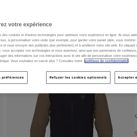
C
ez votre expérience
s des cookies et d'autres technologies pour optimiser votre expérience en ligne. Ils nous aid
ous, à personnaliser votre visite (par exemple, pour garder votre panier plein, vous montrer 
e et vous envoyer des publicités plus pertinentes) et à améliorer notre site web. En cliquant
», vous acceptez ces technologies et nous autorisez, ainsi que nos partenaires de confiance, 
artager des informations sur vos interactions avec le site afin de personnaliser votre expérienc
rique. Vous souhaitez en savoir plus ? Consultez notre
politique de confidentialité
.
s préférences
Refuser les cookies optionnels
Accepter e