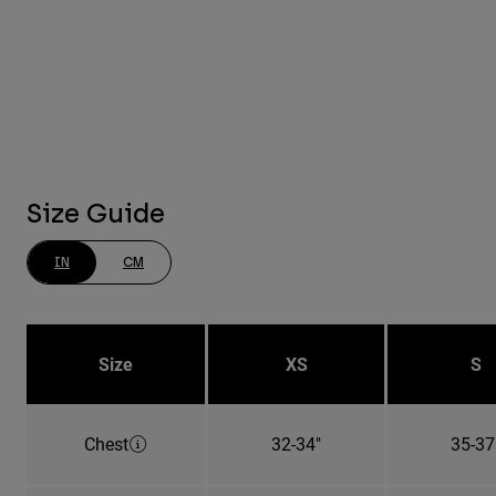
Size Guide
IN
CM
Size
XS
S
Chest
32-34"
35-37