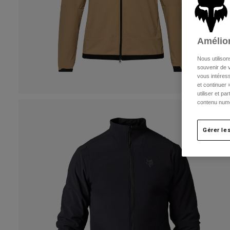
Amélior
Nous utilison
souvenir de v
vous intéress
et continuer 
utiliser et p
contenu numé
Gérer le