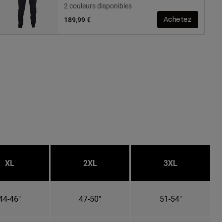
2 couleurs disponibles
189,99 €
Achetez
XL
2XL
3XL
44-46"
47-50"
51-54"