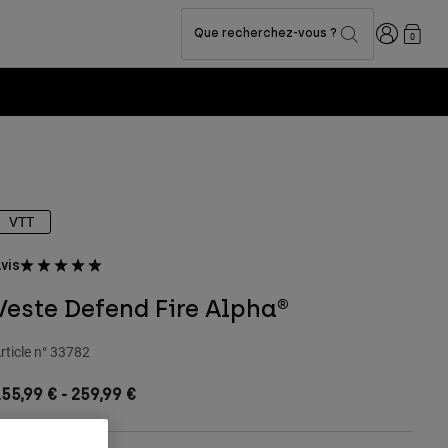
Connexion
Que recherchez-vous ?
0
VTT
vis
Veste Defend Fire Alpha®
rticle n°
33782
155,99 €
-
259,99 €