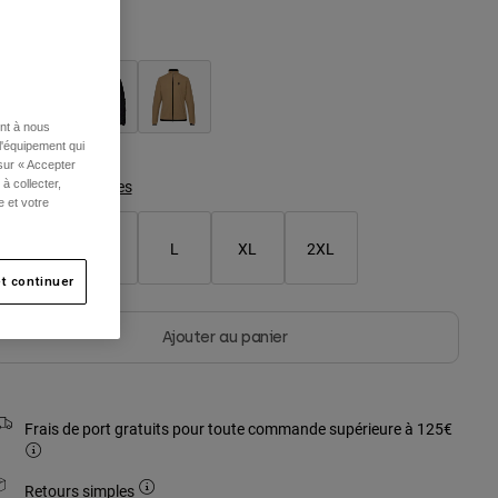
ouleur -
ent à nous
l'équipement qui
 sur « Accepter
Tableau des tailles
à collecter,
e et votre
S
M
L
XL
2XL
t continuer
Ajouter au panier
Frais de port gratuits pour toute commande supérieure à 125€
Retours simples