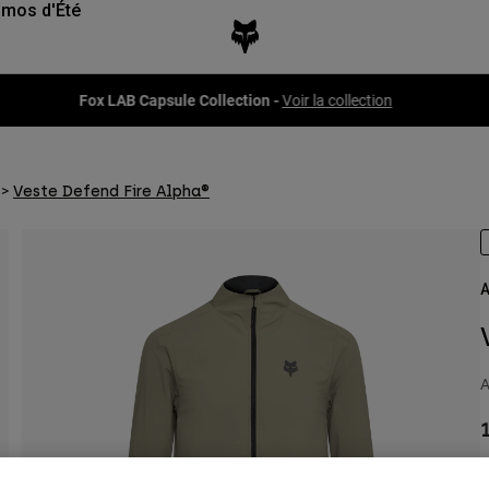
mos d'Été
Fox LAB Capsule Collection -
Voir la collection
Veste Defend Fire Alpha®
A
A