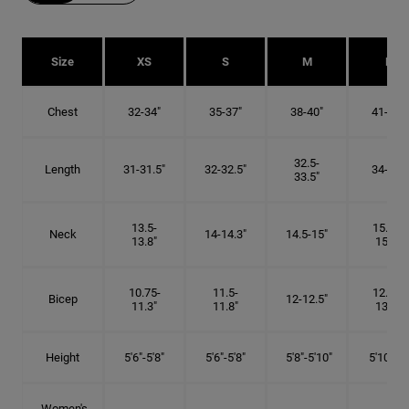
Size
XS
S
M
L
Chest
32-34"
35-37"
38-40"
41-43"
32.5-
Length
31-31.5"
32-32.5"
34-35"
33.5"
13.5-
15.25-
Neck
14-14.3"
14.5-15"
13.8"
15.5"
10.75-
11.5-
12.75-
Bicep
12-12.5"
11.3"
11.8"
13.3"
Height
5'6"-5'8"
5'6"-5'8"
5'8"-5'10"
5'10"- 6'
Women's