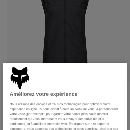
Pantalons
Protections
Pantalons
Chemises
Pantalons
Masques
Voir tout
Gants
Chaussettes
Shorts
Voir tout
Vestes
Vestes
Femme
Protections
T-shirts et tops
Gants
Moto
Masques
Sweats et Pulls
Protections
Casques
Vestes
Chaussettes
Maillots
Pantalons
Masques
Pantalons
Sacs et accessoires
Veste coupe-vent Ranger Wind
Chemises
Améliorez votre expérience
Bottes
Chaussettes
Voir tout
Article n°
33386
Nous utilisons des cookies et d'autres technologies pour optimiser votre
Pièces de rechange
Protections
expérience en ligne. Ils nous aident à nous souvenir de vous, à personnaliser
Accessoires
votre visite (par exemple, pour garder votre panier plein, vous montrer
Gants
79,99 €
l'équipement qui vous intéresse et vous envoyer des publicités plus
Enfants
Masques
pertinentes) et à améliorer notre site web. En cliquant sur « Accepter et
Pièces de rechange
continuer », vous acceptez ces technologies et nous autorisez, ainsi que nos