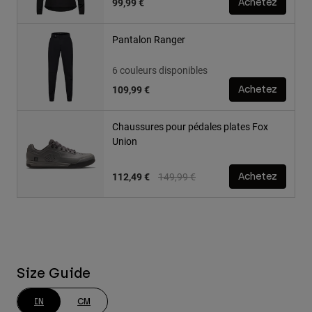
99,99 €
Achetez
Pantalon Ranger
6 couleurs disponibles
109,99 €
Achetez
Chaussures pour pédales plates Fox
Union
Price reduced from
to
112,49 €
149,99 €
Achetez
Size Guide
IN
CM