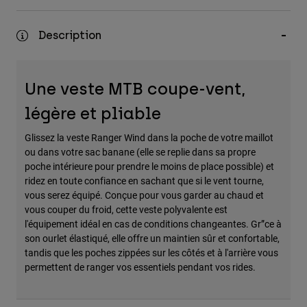
Accessoires
Description
Tous les accessoires
Sacs et sacs à dos
Chapeaux et Casquettes
Une veste MTB coupe-vent,
Voir tout
légère et pliable
Glissez la veste Ranger Wind dans la poche de votre maillot
ou dans votre sac banane (elle se replie dans sa propre
poche intérieure pour prendre le moins de place possible) et
ridez en toute confiance en sachant que si le vent tourne,
vous serez équipé. Conçue pour vous garder au chaud et
vous couper du froid, cette veste polyvalente est
l'équipement idéal en cas de conditions changeantes. Gr”ce à
son ourlet élastiqué, elle offre un maintien sûr et confortable,
tandis que les poches zippées sur les côtés et à l'arrière vous
permettent de ranger vos essentiels pendant vos rides.