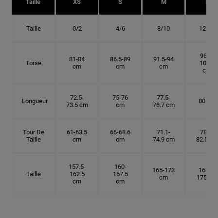
Taille
XS
S
M
L
Taille
0/2
4/6
8/10
12/14
96.5-
81-84
86.5-89
91.5-94
Torse
101.5
cm
cm
cm
cm
72.5-
75-76
77.5-
Longueur
80 cm
73.5 cm
cm
78.7 cm
Tour De
61-63.5
66-68.6
71.1-
78.7-
Taille
cm
cm
74.9 cm
82.5 cm
157.5-
160-
165-173
167.5-
Taille
162.5
167.5
cm
175 cm
cm
cm