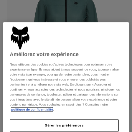
Pantalons
Protections
Pantalons
Chemises
Pantalons
Masques
Voir tout
Gants
Chaussettes
Shorts
Voir tout
Vestes
Vestes
Femme
Protections
Améliorez votre expérience
T-shirts et tops
Gants
Moto
Masques
Nous utilisons des cookies et d'autres technologies pour optimiser votre
Sweats et Pulls
expérience en ligne. Ils nous aident à nous souvenir de vous, à personnaliser
Protections
Casques
Vestes
votre visite (par exemple, pour garder votre panier plein, vous montrer
Chaussettes
Maillots
l'équipement qui vous intéresse et vous envoyer des publicités plus
Pantalons
Masques
pertinentes) et à améliorer notre site web. En cliquant sur « Accepter et
Pantalons
continuer », vous acceptez ces technologies et nous autorisez, ainsi que nos
Sacs et accessoires
Chemises
partenaires de confiance, à collecter, utiliser et partager des informations sur
Bottes
Chaussettes
Avis
vos interactions avec le site afin de personnaliser votre expérience et votre
Voir tout
contenu numérique. Vous souhaitez en savoir plus ? Consultez notre
Pièces de rechange
Protections
politique de confidentialité
.
Veste coupe-vent Ranger Wind Femme
Accessoires
Gants
Article n°
33388
Enfants
Masques
Gérer les préférences
Pièces de rechange