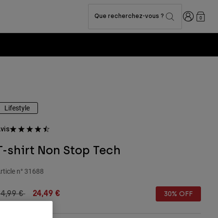
Connexion
Que recherchez-vous ?
0
 -
Voir la collection
Lifestyle
vis
T-shirt Non Stop Tech
rticle n°
31688
rice reduced from
to
34,99 €
24,49 €
30% OFF