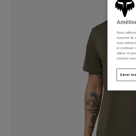
Amélior
Nous utilison
souvenir de v
vous intéress
et continuer 
utiliser et p
contenu numé
Gérer le