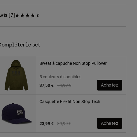
vis [7]
Compléter le set
Sweat à capuche Non Stop Pullover
5 couleurs disponibles
Price reduced from
to
37,50 €
74,99 €
Achetez
Casquette Flexfit Non Stop Tech
Price reduced from
to
23,99 €
39,99 €
Achetez