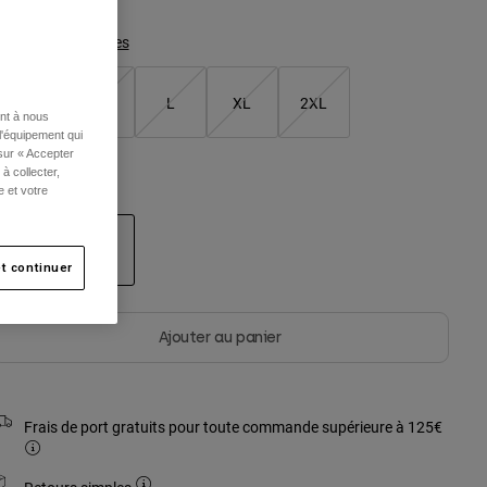
Tableau des tailles
S
M
L
XL
2XL
ent à nous
l'équipement qui
 sur « Accepter
à collecter,
ouleur -
Vert olive
e et votre
t continuer
sélectionné
Ajouter au panier
Frais de port gratuits pour toute commande supérieure à 125€