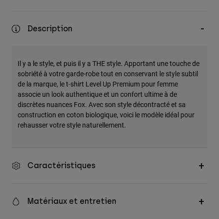
Accessoires
Description
Tous les accessoires
Sacs et sacs à dos
Chapeaux et Casquettes
Il y a le style, et puis il y a THE style. Apportant une touche de
sobriété à votre garde-robe tout en conservant le style subtil
Voir tout
de la marque, le t-shirt Level Up Premium pour femme
associe un look authentique et un confort ultime à de
discrètes nuances Fox. Avec son style décontracté et sa
construction en coton biologique, voici le modèle idéal pour
rehausser votre style naturellement.
Caractéristiques
Matériaux et entretien