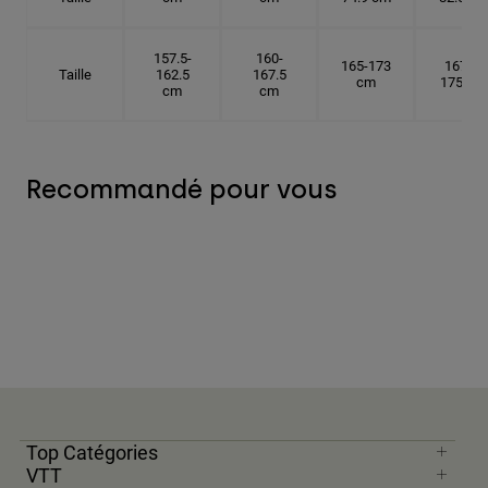
157.5-
160-
165-173
167.5-
Taille
162.5
167.5
cm
175 cm
cm
cm
Recommandé pour vous
Top Catégories
VTT