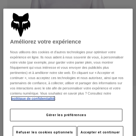
Pantalons
Protections
Pantalons
Chemises
Pantalons
Masques
Voir tout
Gants
Chaussettes
Shorts
Voir tout
Vestes
Améliorez votre expérience
Vestes
Femme
Protections
Nous utilisons des cookies et d'autres technologies pour optimiser votre
T-shirts et tops
Gants
expérience en ligne. Ils nous aident à nous souvenir de vous, à personnaliser
Moto
votre visite (par exemple, pour garder votre panier plein, vous montrer
Masques
Sweats et Pulls
l'équipement qui vous intéresse et vous envoyer des publicités plus
Protections
Casques
pertinentes) et à améliorer notre site web. En cliquant sur « Accepter et
Vestes
continuer », vous acceptez ces technologies et nous autorisez, ainsi que nos
Chaussettes
Maillots
partenaires de confiance, à collecter, utiliser et partager des informations sur
Pantalons
Masques
vos interactions avec le site afin de personnaliser votre expérience et votre
Pantalons
contenu numérique. Vous souhaitez en savoir plus ? Consultez notre
Sacs et accessoires
T-shirt Level Up Premium - Femme
Chemises
politique de confidentialité
.
Bottes
Chaussettes
Voir tout
Article n°
31780
Pièces de rechange
Protections
Gérer les préférences
Accessoires
Gants
Price reduced from
to
39,99 €
20,00 €
50% OFF
Enfants
Masques
Pièces de rechange
Refuser les cookies optionnels
Accepter et continuer