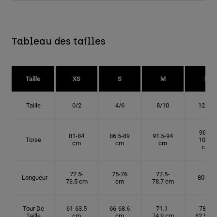
Tableau des tailles
Taille
XS
S
M
L
Taille
0/2
4/6
8/10
12/14
96.5-
81-84
86.5-89
91.5-94
Torse
101.5
cm
cm
cm
cm
72.5-
75-76
77.5-
Longueur
80 cm
73.5 cm
cm
78.7 cm
Tour De
61-63.5
66-68.6
71.1-
78.7-
Taille
cm
cm
74.9 cm
82.5 cm