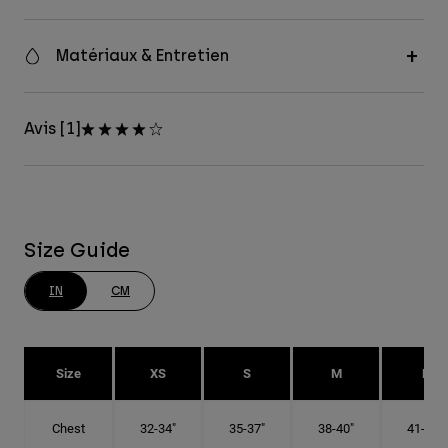
Matériaux & Entretien
Avis [1]
Size Guide
IN
CM
Size
XS
S
M
L
Chest
32-34"
35-37"
38-40"
41-43"