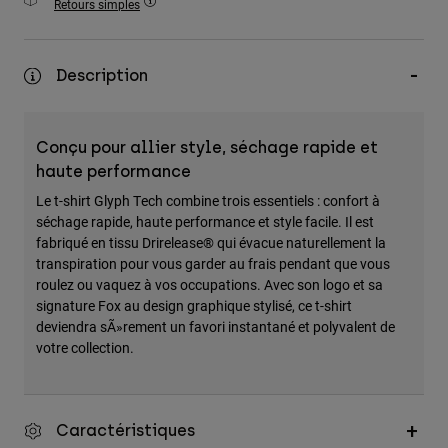
Retours simples
Accessoires
Tous les accessoires
Description
Sacs et sacs à dos
Chapeaux et Casquettes
Conçu pour allier style, séchage rapide et
Voir tout
haute performance
Le t-shirt Glyph Tech combine trois essentiels : confort à
séchage rapide, haute performance et style facile. Il est
fabriqué en tissu Drirelease® qui évacue naturellement la
transpiration pour vous garder au frais pendant que vous
roulez ou vaquez à vos occupations. Avec son logo et sa
signature Fox au design graphique stylisé, ce t-shirt
deviendra sÃ»rement un favori instantané et polyvalent de
votre collection.
Caractéristiques