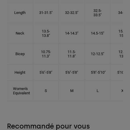
32.5-
Length
31-31.5"
32-32.5"
34-35"
33.5"
13.5-
15.25-
Neck
14-14.3"
14.5-15"
13.8"
15.5"
10.75-
11.5-
12.75-
Bicep
12-12.5"
11.3"
11.8"
13.3"
Height
5'6"-5'8"
5'6"-5'8"
5'8"-5'10"
5'10"- 6'
Women's
S
M
L
XL
Equivalent
Recommandé pour vous