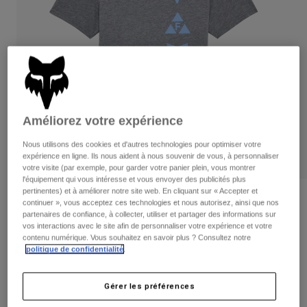
Pantalons
Protections
Pantalons
Chemises
Pantalons
Masques
Voir tout
Gants
Chaussettes
Shorts
Voir tout
Vestes
Vestes
Femme
Protections
Améliorez votre expérience
T-shirts et tops
Gants
Moto
Nous utilisons des cookies et d'autres technologies pour optimiser votre
Masques
Sweats et Pulls
expérience en ligne. Ils nous aident à nous souvenir de vous, à personnaliser
Protections
Casques
votre visite (par exemple, pour garder votre panier plein, vous montrer
Vestes
l'équipement qui vous intéresse et vous envoyer des publicités plus
Chaussettes
Maillots
pertinentes) et à améliorer notre site web. En cliquant sur « Accepter et
Pantalons
Masques
Avis
continuer », vous acceptez ces technologies et nous autorisez, ainsi que nos
Pantalons
Sacs et accessoires
Chemises
partenaires de confiance, à collecter, utiliser et partager des informations sur
T-shirt Glyph Tech
vos interactions avec le site afin de personnaliser votre expérience et votre
Bottes
Chaussettes
Voir tout
contenu numérique. Vous souhaitez en savoir plus ? Consultez notre
Pièces de rechange
Protections
politique de confidentialité
.
Article n°
36444
Accessoires
Gants
Gérer les préférences
Price reduced from
to
34,99 €
17,50 €
50% OFF
Enfants
Masques
Pièces de rechange