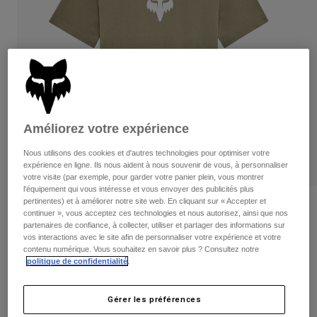
Pantalons
Protections
Pantalons
Chemises
Pantalons
Masques
Voir tout
Gants
Chaussettes
Shorts
Voir tout
Vestes
Vestes
Femme
Protections
Améliorez votre expérience
T-shirts et tops
Gants
Moto
Masques
Nous utilisons des cookies et d'autres technologies pour optimiser votre
Sweats et Pulls
expérience en ligne. Ils nous aident à nous souvenir de vous, à personnaliser
Protections
Casques
votre visite (par exemple, pour garder votre panier plein, vous montrer
Vestes
Chaussettes
l'équipement qui vous intéresse et vous envoyer des publicités plus
Maillots
Pantalons
pertinentes) et à améliorer notre site web. En cliquant sur « Accepter et
Masques
Avis
Pantalons
continuer », vous acceptez ces technologies et nous autorisez, ainsi que nos
Sacs et accessoires
Chemises
partenaires de confiance, à collecter, utiliser et partager des informations sur
T-shirt Fox Head - Femme
Bottes
Chaussettes
vos interactions avec le site afin de personnaliser votre expérience et votre
Voir tout
contenu numérique. Vous souhaitez en savoir plus ? Consultez notre
Pièces de rechange
Protections
politique de confidentialité
.
Article n°
31850
Accessoires
Gants
Price reduced from
to
29,99 €
17,99 €
40% OFF
Enfants
Gérer les préférences
Masques
Pièces de rechange