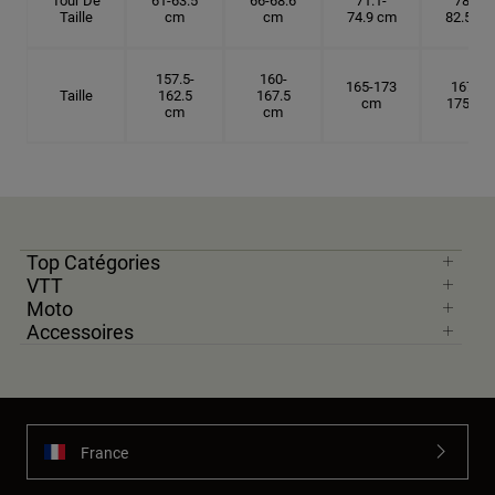
Tour De
61-63.5
66-68.6
71.1-
78.7-
Taille
cm
cm
74.9 cm
82.5 cm
157.5-
160-
165-173
167.5-
Taille
162.5
167.5
cm
175 cm
cm
cm
Top Catégories
VTT
Moto
Accessoires
France