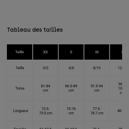
Tableau des tailles
Taille
XS
S
M
L
Taille
0/2
4/6
8/10
12/14
96.5-
81-84
86.5-89
91.5-94
Torse
101.5
cm
cm
cm
cm
72.5-
75-76
77.5-
Longueur
80 cm
73.5 cm
cm
78.7 cm