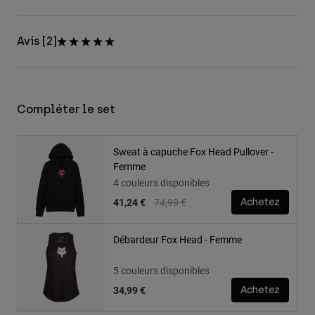
Avis [2]
Compléter le set
Sweat à capuche Fox Head Pullover -
Femme
4 couleurs disponibles
Price reduced from
to
41,24 €
74,99 €
Achetez
Débardeur Fox Head - Femme
5 couleurs disponibles
34,99 €
Achetez