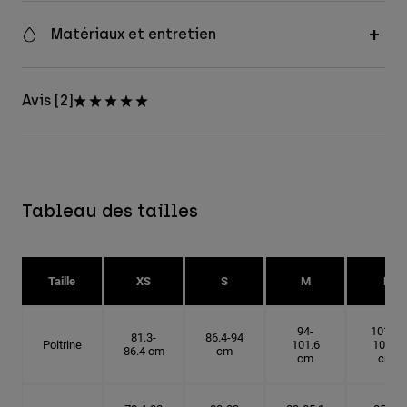
Matériaux et entretien
Avis [2]
Tableau des tailles
Taille
XS
S
M
L
94-
101.6-
81.3-
86.4-94
Poitrine
101.6
109.2
86.4 cm
cm
cm
cm