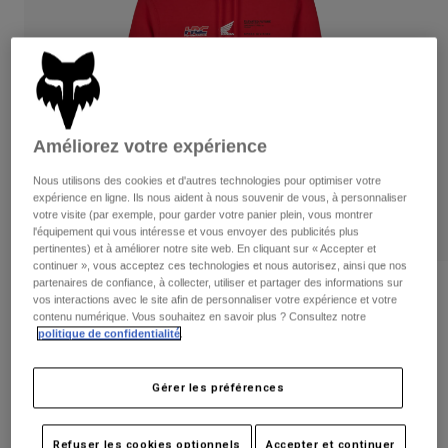
Pantalons
Protections
Pantalons
Chemises
Pantalons
Masques
Voir tout
Gants
Chaussettes
Shorts
Voir tout
Vestes
Vestes
Femme
Améliorez votre expérience
Protections
Nous utilisons des cookies et d'autres technologies pour optimiser votre
T-shirts et tops
Gants
Moto
expérience en ligne. Ils nous aident à nous souvenir de vous, à personnaliser
votre visite (par exemple, pour garder votre panier plein, vous montrer
Masques
Sweats et Pulls
l'équipement qui vous intéresse et vous envoyer des publicités plus
Protections
Casques
pertinentes) et à améliorer notre site web. En cliquant sur « Accepter et
Vestes
Chaussettes
continuer », vous acceptez ces technologies et nous autorisez, ainsi que nos
Maillots
Pantalons
partenaires de confiance, à collecter, utiliser et partager des informations sur
Masques
Avis
vos interactions avec le site afin de personnaliser votre expérience et votre
Pantalons
Sacs et accessoires
Chemises
contenu numérique. Vous souhaitez en savoir plus ? Consultez notre
Sweat à capuche Fox X Honda Pullover
Bottes
Chaussettes
politique de confidentialité
.
Voir tout
Pièces de rechange
Protections
Article n°
32104
Accessoires
Gérer les préférences
Gants
Price reduced from
to
89,99 €
58,49 €
35% OFF
Enfants
Masques
Pièces de rechange
Refuser les cookies optionnels
Accepter et continuer