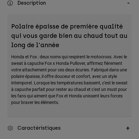
Description
Accessoires
Tous les accessoires
Polaire épaisse de première qualité
Sacs et sacs à dos
qui vous garde bien au chaud tout au
Chapeaux et Casquettes
long de l'année
Voir tout
Honda et Fox : deux noms qui respirent le motocross. Avec le
sweat à capuche Fox x Honda Pullover, affirmez fièrement
votre attachement pour ces deux écuries. Fabriqué dans une
polaire épaisse, il offre douceur et confort, avec un style
intemporel. Lorsque les températures baissent, c'est le sweat
à capuche parfait pour rester au chaud et c'est un must pour
les fans qui aiment que Fox et Honda unissent leurs forces
pour braver les éléments.
Caractéristiques