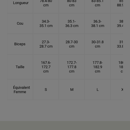
78.4-80
80-83
83-85.1
85.1-
Longueur
cm
cm
cm
88.9 cm
34.3-
35.1-
36.3-
38.1-
Cou
35.1 cm
36.3 cm
38.1 cm
39.4 cm
27.3-
28.7-30
30-31.8
31.8-
Biceps
28.7 cm
cm
cm
33.8 cm
167.6-
172.7-
177.8-
180.3-
Taille
172.7
177.8
182.9
185.5
cm
cm
cm
cm
Équivalent
S
M
L
XL
Femme