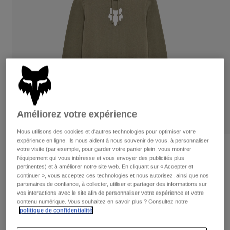
Pantalons
Protections
Pantalons
Chemises
Pantalons
Masques
Voir tout
Gants
Chaussettes
Shorts
Voir tout
Vestes
Vestes
Femme
Protections
T-shirts et tops
Gants
Moto
Masques
Améliorez votre expérience
Sweats et Pulls
Protections
Casques
Vestes
Nous utilisons des cookies et d'autres technologies pour optimiser votre
Chaussettes
Maillots
expérience en ligne. Ils nous aident à nous souvenir de vous, à personnaliser
Pantalons
Masques
Avis
votre visite (par exemple, pour garder votre panier plein, vous montrer
Pantalons
l'équipement qui vous intéresse et vous envoyer des publicités plus
Sacs et accessoires
Chemises
pertinentes) et à améliorer notre site web. En cliquant sur « Accepter et
Sweat à capuche Fox Head Pullover -
Bottes
Chaussettes
continuer », vous acceptez ces technologies et nous autorisez, ainsi que nos
Voir tout
Femme
partenaires de confiance, à collecter, utiliser et partager des informations sur
Pièces de rechange
Protections
vos interactions avec le site afin de personnaliser votre expérience et votre
Accessoires
Article n°
31829
contenu numérique. Vous souhaitez en savoir plus ? Consultez notre
Gants
politique de confidentialité
.
Enfants
Masques
Pièces de rechange
Price reduced from
to
64,99 €
32,50 €
50% OFF