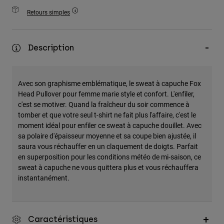
Accessoires
Retours simples
Tous les accessoires
Sacs et sacs à dos
Description
Chapeaux et Casquettes
Voir tout
Avec son graphisme emblématique, le sweat à capuche Fox
Head Pullover pour femme marie style et confort. L'enfiler,
c'est se motiver. Quand la fraîcheur du soir commence à
tomber et que votre seul t-shirt ne fait plus l'affaire, c'est le
moment idéal pour enfiler ce sweat à capuche douillet. Avec
sa polaire d'épaisseur moyenne et sa coupe bien ajustée, il
saura vous réchauffer en un claquement de doigts. Parfait
en superposition pour les conditions météo de mi-saison, ce
sweat à capuche ne vous quittera plus et vous réchauffera
instantanément.
Caractéristiques