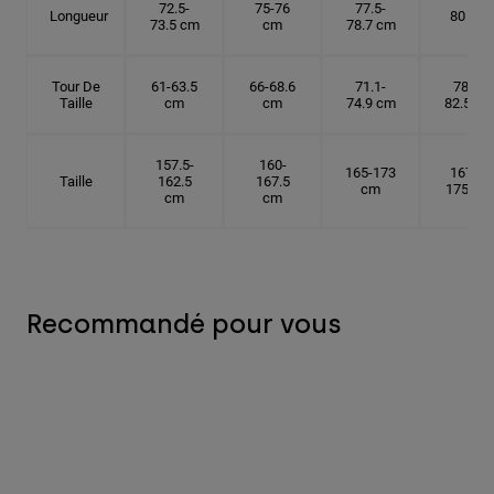
72.5-
75-76
77.5-
Longueur
80 cm
73.5 cm
cm
78.7 cm
Tour De
61-63.5
66-68.6
71.1-
78.7-
Taille
cm
cm
74.9 cm
82.5 cm
157.5-
160-
165-173
167.5-
Taille
162.5
167.5
cm
175 cm
cm
cm
Recommandé pour vous