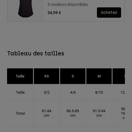
5 couleurs disponibles
34,99 €
Achetez
Tableau des tailles
Taille
XS
S
M
L
Taille
0/2
4/6
8/10
12/14
96.5-
81-84
86.5-89
91.5-94
Torse
101.5
cm
cm
cm
cm