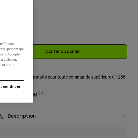
ouleur -
Noir
sélectionné
ent à nous
l'équipement qui
Ajouter au panier
 sur « Accepter
à collecter,
e et votre
Frais de port gratuits pour toute commande supérieure à 125€
t continuer
Retours simples
Description