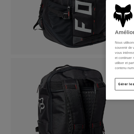
Amélior
Nous utilison
souvenir de v
vous intéress
et continuer 
utiliser et p
contenu numé
Gérer le