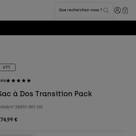
Connexion
Que recherchez-vous ?
0
VTT
vis
Sac à Dos Transition Pack
rticle n°
26851-001-OS
74,99 €