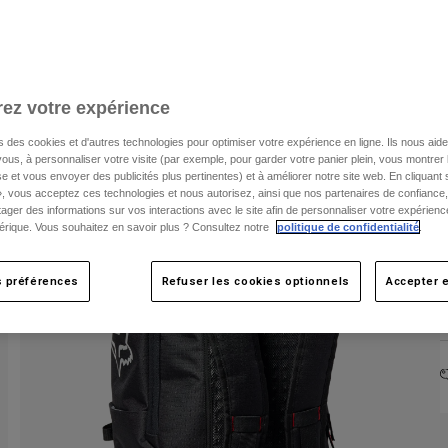
C
ez votre expérience
s des cookies et d'autres technologies pour optimiser votre expérience en ligne. Ils nous aid
ous, à personnaliser votre visite (par exemple, pour garder votre panier plein, vous montrer 
e et vous envoyer des publicités plus pertinentes) et à améliorer notre site web. En cliquant
», vous acceptez ces technologies et nous autorisez, ainsi que nos partenaires de confiance, 
artager des informations sur vos interactions avec le site afin de personnaliser votre expérienc
rique. Vous souhaitez en savoir plus ? Consultez notre
politique de confidentialité
.
s préférences
Refuser les cookies optionnels
Accepter e