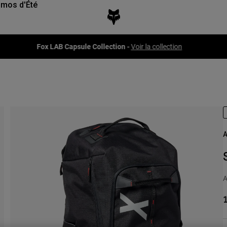
mos d'Été
Fox LAB Capsule Collection -
Voir la collection
A
A
1